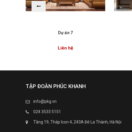
Dự án 7
Liên hệ
TẬP ĐOÀN PHÚC KHANH
info@pkg.vn
024 3533 5151
Tầng 19, Tháp Icon 4, 243A Đê La Thành, Hà Nội