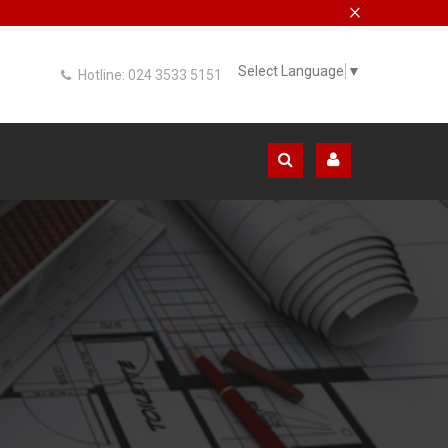
×
Select Language
▼
Hotline: 024 3533 5151