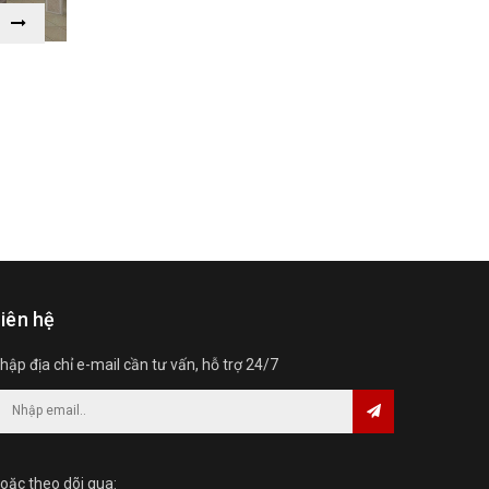
Dự án 4
Liên hệ
iên hệ
hập địa chỉ e-mail cần tư vấn, hỗ trợ 24/7
oặc theo dõi qua: