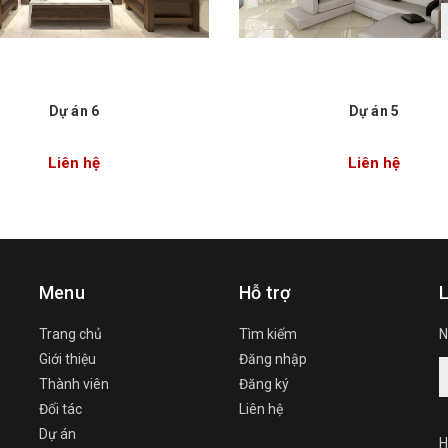
Dự án 6
Dự án 5
Liên hệ
Liên hệ
Menu
Hỗ trợ
L
Trang chủ
Tìm kiếm
N
Giới thiệu
Đăng nhập
Thành viên
Đăng ký
Đối tác
Liên hệ
Dự án
H