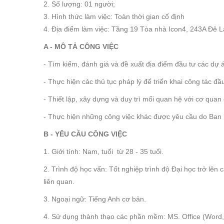
2. Số lượng: 01 người;
3. Hình thức làm việc: Toàn thời gian cố định
4. Địa điểm làm việc: Tầng 19 Tòa nhà Icon4, 243A Đê 
A - MÔ TẢ CÔNG VIỆC
- Tìm kiếm, đánh giá và đề xuất địa điểm đầu tư các dự 
- Thực hiện các thủ tục pháp lý để triển khai công tác đầ
- Thiết lập, xây dựng và duy trì mối quan hệ với cơ qua
- Thực hiện những công việc khác được yêu cầu do Ban 
B - YÊU CẦU CÔNG VIỆC
1. Giới tính: Nam, tuổi từ 28 - 35 tuổi.
2. Trình độ học vấn: Tốt nghiệp trình độ Đại học trở lên
liên quan.
3. Ngoại ngữ: Tiếng Anh cơ bản.
4. Sử dụng thành thạo các phần mềm: MS. Office (Word,