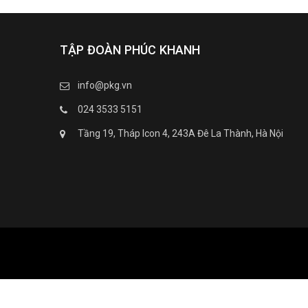
TẬP ĐOÀN PHÚC KHANH
info@pkg.vn
024 3533 5151
Tầng 19, Tháp Icon 4, 243A Đê La Thành, Hà Nội