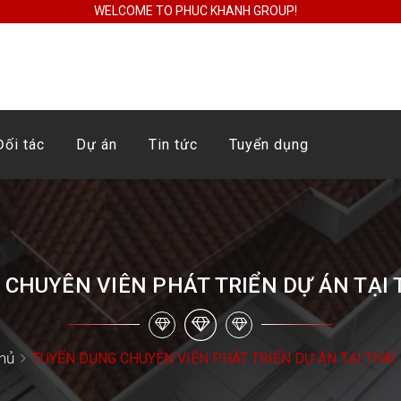
WELCOME TO PHUC KHANH GROUP!
Đối tác
Dự án
Tin tức
Tuyển dụng
CHUYÊN VIÊN PHÁT TRIỂN DỰ ÁN TẠI
hủ
TUYỂN DỤNG CHUYÊN VIÊN PHÁT TRIỂN DỰ ÁN TẠI THÁI