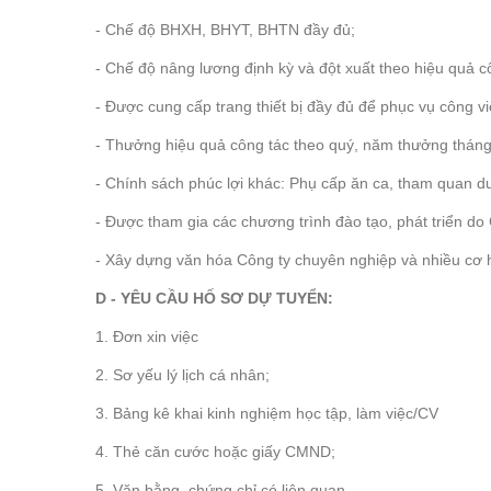
- Chế độ BHXH, BHYT, BHTN đầy đủ;
- Chế độ nâng lương định kỳ và đột xuất theo hiệu quả c
- Được cung cấp trang thiết bị đầy đủ để phục vụ công vi
- Thưởng hiệu quả công tác theo quý, năm thưởng thán
- Chính sách phúc lợi khác: Phụ cấp ăn ca, tham quan du
- Được tham gia các chương trình đào tạo, phát triển do 
- Xây dựng văn hóa Công ty chuyên nghiệp và nhiều cơ hộ
D - YÊU CẦU HỐ SƠ DỰ TUYỂN:
1. Đơn xin việc
2. Sơ yếu lý lịch cá nhân;
3. Bảng kê khai kinh nghiệm học tập, làm việc/CV
4. Thẻ căn cước hoặc giấy CMND;
5. Văn bằng, chứng chỉ có liên quan.