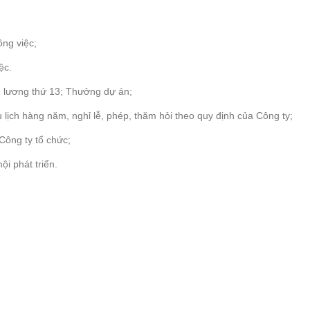
ông việc;
ệc.
g lương thứ 13; Thưởng dự án;
 lịch hàng năm, nghỉ lễ, phép, thăm hỏi theo quy định của Công ty;
Công ty tổ chức;
i phát triển.