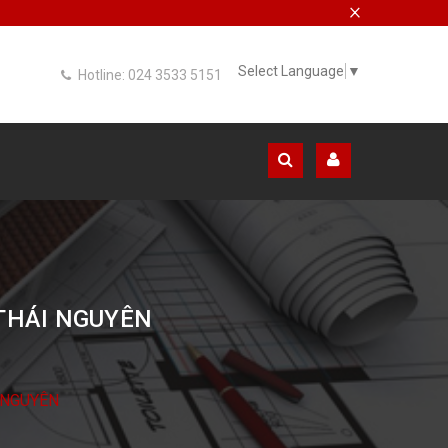
×
Select Language
▼
Hotline: 024 3533 5151
 THÁI NGUYÊN
 NGUYÊN