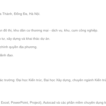
La Thành, Đống Đa, Hà Nội.
án đô thị, khu dân cư thương mại - dịch vụ, khu, cụm công nghiệp.
u tư, xây dựng và khai thác dự án.
n chính quyền địa phương.
lãnh đạo.
 các trường: Đại học Kiến trúc, Đại học Xây dựng, chuyên ngành Kiến t
 Excel, PowerPoint, Project), Autocad và các phần mềm chuyên dụng 