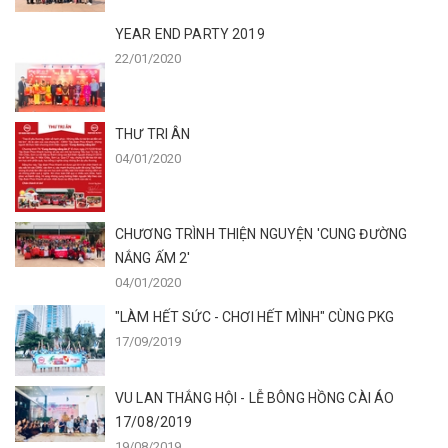
YEAR END PARTY 2019
22/01/2020
THƯ TRI ÂN
04/01/2020
CHƯƠNG TRÌNH THIỆN NGUYỆN 'CUNG ĐƯỜNG
NẮNG ẤM 2'
04/01/2020
"LÀM HẾT SỨC - CHƠI HẾT MÌNH" CÙNG PKG
17/09/2019
VU LAN THẮNG HỘI - LỄ BÔNG HỒNG CÀI ÁO
17/08/2019
19/08/2019