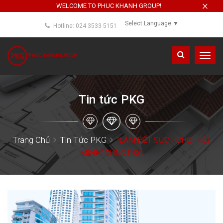
×
WELCOME TO PHUC KHANH GROUP!
Select Language
▼
Hotline: 024 3533 5151
Toggl
navig
Tin tức PKG
Trang Chủ
Tin Tức PKG
"LÀM HẾT SỨC - CHƠI HẾT
MÌNH" CÙNG PKG