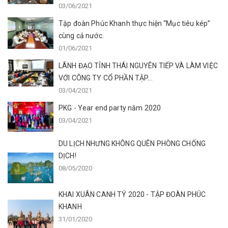
03/06/2021
Tập đoàn Phúc Khanh thực hiện “Mục tiêu kép”
cùng cả nước.
01/06/2021
LÃNH ĐẠO TỈNH THÁI NGUYÊN TIẾP VÀ LÀM VIỆC
VỚI CÔNG TY CỔ PHẦN TẬP...
03/04/2021
PKG - Year end party năm 2020
03/04/2021
DU LỊCH NHƯNG KHÔNG QUÊN PHÒNG CHỐNG
DỊCH!
08/05/2020
KHAI XUÂN CANH TÝ 2020 - TẬP ĐOÀN PHÚC
KHANH
31/01/2020