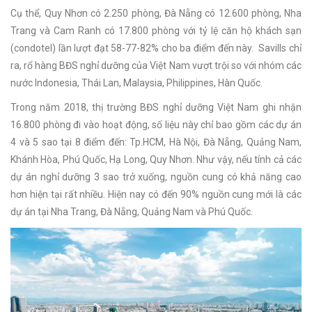
Cụ thể, Quy Nhơn có 2.250 phòng, Đà Nẵng có 12.600 phòng, Nha
Trang và Cam Ranh có 17.800 phòng với tỷ lệ căn hộ khách sạn
(condotel) lần lượt đạt 58-77-82% cho ba điểm đến này. Savills chỉ
ra, rổ hàng BĐS nghỉ dưỡng của Việt Nam vượt trội so với nhóm các
nước Indonesia, Thái Lan, Malaysia, Philippines, Hàn Quốc.
Trong năm 2018, thị trường BĐS nghỉ dưỡng Việt Nam ghi nhận
16.800 phòng đi vào hoạt động, số liệu này chỉ bao gồm các dự án
4 và 5 sao tại 8 điểm đến: Tp.HCM, Hà Nội, Đà Nẵng, Quảng Nam,
Khánh Hòa, Phú Quốc, Hạ Long, Quy Nhơn. Như vậy, nếu tính cả các
dự án nghỉ dưỡng 3 sao trở xuống, nguồn cung có khả năng cao
hơn hiện tại rất nhiều. Hiện nay có đến 90% nguồn cung mới là các
dự án tại Nha Trang, Đà Nẵng, Quảng Nam và Phú Quốc.