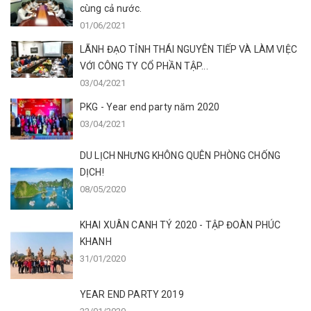
cùng cả nước.
01/06/2021
LÃNH ĐẠO TỈNH THÁI NGUYÊN TIẾP VÀ LÀM VIỆC
VỚI CÔNG TY CỔ PHẦN TẬP...
03/04/2021
PKG - Year end party năm 2020
03/04/2021
DU LỊCH NHƯNG KHÔNG QUÊN PHÒNG CHỐNG
DỊCH!
08/05/2020
KHAI XUÂN CANH TÝ 2020 - TẬP ĐOÀN PHÚC
KHANH
31/01/2020
YEAR END PARTY 2019