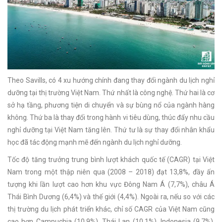
Theo Savills, có 4 xu hướng chính đang thay đổi ngành du lịch nghỉ
dưỡng tại thị trường Việt Nam. Thứ nhất là công nghệ. Thứ hai là cơ
sở hạ tầng, phương tiện di chuyển và sự bùng nổ của ngành hàng
không. Thứ ba là thay đổi trong hành vi tiêu dùng, thúc đẩy nhu cầu
nghỉ dưỡng tại Việt Nam tăng lên. Thứ tư là sự thay đổi nhân khẩu
học đã tác động mạnh mẽ đến ngành du lịch nghỉ dưỡng.
Tốc độ tăng trưởng trung bình lượt khách quốc tế (CAGR) tại Việt
Nam trong một thập niên qua (2008 – 2018) đạt 13,8%, đầy ấn
tượng khi lần lượt cao hơn khu vực Đông Nam Á (7,7%), châu Á
Thái Bình Dương (6,4%) và thế giới (4,4%). Ngoài ra, nếu so với các
thị trường du lịch phát triển khác, chỉ số CAGR của Việt Nam cũng
cao hơn Campuchia (10,9%), Thái Lan (10,1%), Indonesia (9,7%),