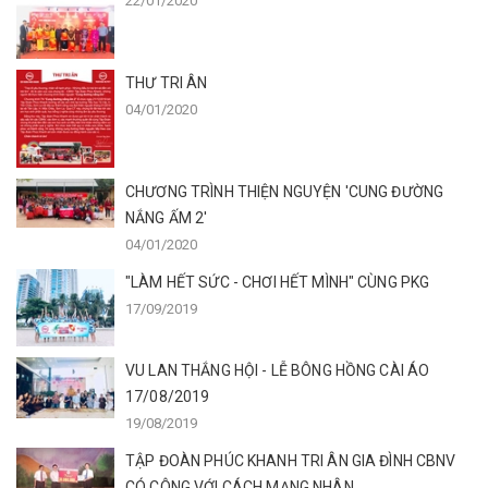
22/01/2020
THƯ TRI ÂN
04/01/2020
CHƯƠNG TRÌNH THIỆN NGUYỆN 'CUNG ĐƯỜNG
NẮNG ẤM 2'
04/01/2020
"LÀM HẾT SỨC - CHƠI HẾT MÌNH" CÙNG PKG
17/09/2019
VU LAN THẮNG HỘI - LỄ BÔNG HỒNG CÀI ÁO
17/08/2019
19/08/2019
TẬP ĐOÀN PHÚC KHANH TRI ÂN GIA ĐÌNH CBNV
CÓ CÔNG VỚI CÁCH MẠNG NHÂN...