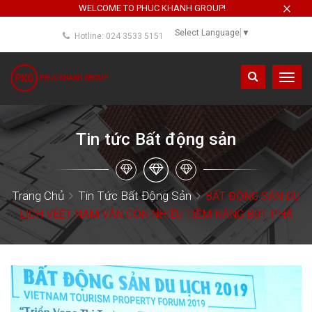
×
WELCOME TO PHUC KHANH GROUP!
Select Language
▼
Hotline: 024 3533 5151
Toggl
navig
Tin tức Bất động sản
Trang Chủ
Tin Tức Bất Động Sản
BẤT ĐỘNG SẢN DU
LỊCH VÊỆT NAM VẪN CÒN NHIỀU TIỀM NĂNG BỨT PHÁ