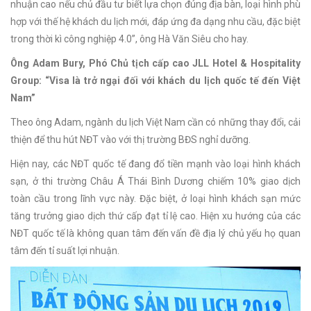
nhuận cao nếu chủ đầu tư biết lựa chọn đúng địa bàn, loại hình phù
hợp với thế hệ khách du lịch mới, đáp ứng đa dạng nhu cầu, đặc biệt
trong thời kì công nghiệp 4.0”, ông Hà Văn Siêu cho hay.
Ông Adam Bury, Phó Chủ tịch cấp cao JLL Hotel & Hospitality
Group: “Visa là trở ngại đối với khách du lịch quốc tế đến Việt
Nam”
Theo ông Adam, ngành du lịch Việt Nam cần có những thay đổi, cải
thiện để thu hút NĐT vào với thị trường BĐS nghỉ dưỡng.
Hiện nay, các NĐT quốc tế đang đổ tiền mạnh vào loại hình khách
sạn, ở thi trường Châu Á Thái Bình Dương chiếm 10% giao dịch
toàn cầu trong lĩnh vực này. Đặc biệt, ở loại hình khách sạn mức
tăng trưởng giao dịch thứ cấp đạt tỉ lệ cao. Hiện xu hướng của các
NĐT quốc tế là không quan tâm đến vấn đề địa lý chủ yếu họ quan
tâm đến tỉ suất lợi nhuận.