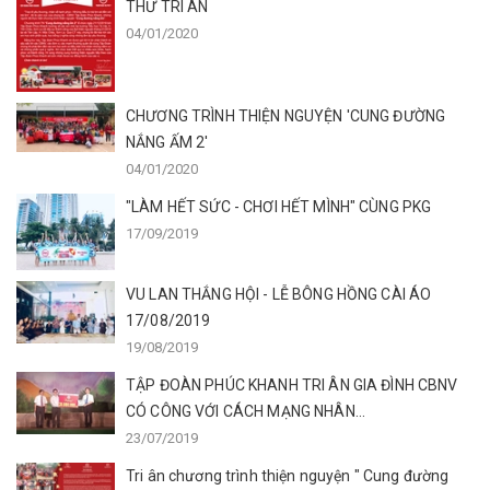
THƯ TRI ÂN
04/01/2020
CHƯƠNG TRÌNH THIỆN NGUYỆN 'CUNG ĐƯỜNG
NẮNG ẤM 2'
04/01/2020
"LÀM HẾT SỨC - CHƠI HẾT MÌNH" CÙNG PKG
17/09/2019
VU LAN THẮNG HỘI - LỄ BÔNG HỒNG CÀI ÁO
17/08/2019
19/08/2019
TẬP ĐOÀN PHÚC KHANH TRI ÂN GIA ĐÌNH CBNV
CÓ CÔNG VỚI CÁCH MẠNG NHÂN...
23/07/2019
Tri ân chương trình thiện nguyện " Cung đường