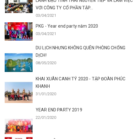
LÃNH ĐẠO TỈNH THÁI NGUYÊN TIẾP VÀ LÀM VIỆC
VỚI CÔNG TY CỔ PHẦN TẬP...
03/04/2021
PKG - Year end party năm 2020
03/04/2021
DU LỊCH NHƯNG KHÔNG QUÊN PHÒNG CHỐNG
DỊCH!
08/05/2020
KHAI XUÂN CANH TÝ 2020 - TẬP ĐOÀN PHÚC
KHANH
31/01/2020
YEAR END PARTY 2019
22/01/2020