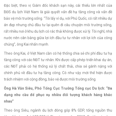
Đặc biệt, theo vị Giám đốc khách sạn này, cái thiếu lớn nhất của
BĐS du lịch Việt Nam là giải quyết vấn đề hạ tầng công và vấn đề
bảo vệ môi trường sống. “Tôi lấy ví dụ, với Phú Quốc, có rất nhiều dự
án đẹp nhưng chủ đầu tư lại quên đi câu chuyện môi trường sống,
rất nhiều nơi ở khu du lịch có rác thải không được xử lý. Tôi nghĩ, nhà
nước nên cân bằng giữa lợi ích đầu tư tư nhân với lợi ích của công
chúng”, ông Kai nhấn mạnh.
Theo ông Kai, ở Việt Nam cần có hệ thống chia sẻ chi phí đầu tư hạ
tầng công với các NĐT tư nhân. Khi được cấp phép triển khai dự án,
các NĐT phải có hệ thống xử lý chất thải, chia sẻ gánh nặng với
chính phủ về đầu tư hạ tầng công. Có như vậy mới thể hiện được
trách nhiệm với cộng đồng, bảo vệ được môi trường sống.
Ông Hà Văn Siêu, Phó Tổng Cục Trưởng Tổng cục Du lịch: “Đa
dạng nhu cầu để phục vụ nhiều đối tượng khách hàng khác
nhau”
Theo ông Siêu, ngành du lịch đóng góp 8% GDP, tổng nguồn thu