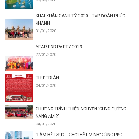
KHAI XUÂN CANH TÝ 2020 - TẬP ĐOÀN PHÚC
KHANH
31/01/2020
YEAR END PARTY 2019
22/01/2020
THƯ TRI ÂN
04/01/2020
CHƯƠNG TRÌNH THIỆN NGUYỆN 'CUNG ĐƯỜNG
NẮNG ẤM 2'
04/01/2020
"LÀM HẾT SỨC - CHƠI HẾT MÌNH" CÙNG PKG