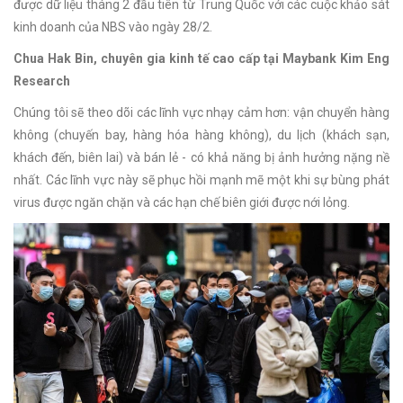
được dữ liệu tháng 2 đầu tiên từ Trung Quốc với các cuộc khảo sát
kinh doanh của NBS vào ngày 28/2.
Chua Hak Bin, chuyên gia kinh tế cao cấp tại Maybank Kim Eng
Research
Chúng tôi sẽ theo dõi các lĩnh vực nhạy cảm hơn: vận chuyển hàng
không (chuyến bay, hàng hóa hàng không), du lịch (khách sạn,
khách đến, biên lai) và bán lẻ - có khả năng bị ảnh hưởng nặng nề
nhất. Các lĩnh vực này sẽ phục hồi mạnh mẽ một khi sự bùng phát
virus được ngăn chặn và các hạn chế biên giới được nới lỏng.