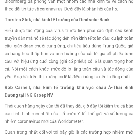
Bloomberg đã phỏng vấn một nhóm các nhà kinh tế về cách họ
theo dõi tin tức về coronavirus. Dưới đây là phản hồi của họ:
Torsten Slok, nhà kinh tế trưởng của Deutsche Bank
Hiểu được tác động của virus trước tiên phải xác định các kênh
truyền dẫn mà nó sẽ tác động đến nền kinh tế toàn cầu: du lịch toàn
cầu, gián đoạn chuỗi cung ứng, chi tiêu tiêu dùng Trung Quốc, giá
cả hàng hóa thấp hơn và ảnh hưởng của cải từ giá cổ phiếu toàn
cầu, với hiệu ứng cuối cùng (giá cổ phiếu) có lẽ là quan trọng hơn
cả. Nói một cách khác, mức độ lo lắng toàn cầu và tác động của
yếu tố sợ hãi trên thị trường có lẽ là điều chúng ta nên lo lắng nhất.
Rob Carnell, nhà kinh tế trưởng khu vực châu Á-Thái Bình
Dương tại ING Groep NV
Thói quen hàng ngày của tôi đã thay đổi, giờ đây tôi kiểm tra cả báo
cáo tình hình mới nhất của Tổ chức Y tế Thế giới và số lượng ca
nhiễm coronavirus mới của Worldometer.
Quan trọng nhất đối với tôi bây giờ là các trường hợp nhiễm mới