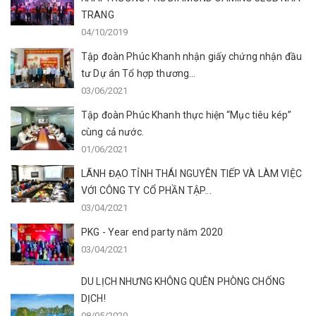
TRANG
04/10/2019
Tập đoàn Phúc Khanh nhận giấy chứng nhận đầu
tư Dự án Tổ hợp thương...
03/06/2021
Tập đoàn Phúc Khanh thực hiện “Mục tiêu kép”
cùng cả nước.
01/06/2021
LÃNH ĐẠO TỈNH THÁI NGUYÊN TIẾP VÀ LÀM VIỆC
VỚI CÔNG TY CỔ PHẦN TẬP...
03/04/2021
PKG - Year end party năm 2020
03/04/2021
DU LỊCH NHƯNG KHÔNG QUÊN PHÒNG CHỐNG
DỊCH!
08/05/2020