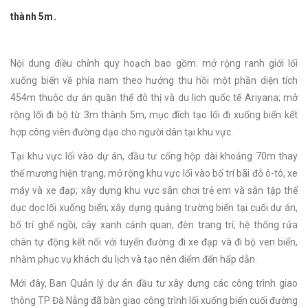
thành 5m.
Nội dung điều chỉnh quy hoạch bao gồm: mở rộng ranh giới lối
xuống biển về phía nam theo hướng thu hồi một phần diện tích
454m thuộc dự án quần thể đô thị và du lịch quốc tế Ariyana; mở
rộng lối đi bộ từ 3m thành 5m, mục đích tạo lối đi xuống biển kết
hợp công viên đường dạo cho người dân tại khu vực.
Tại khu vực lối vào dự án, đầu tư cống hộp dài khoảng 70m thay
thế mương hiện trạng, mở rộng khu vực lối vào bố trí bãi đỗ ô-tô, xe
máy và xe đạp; xây dựng khu vực sân chơi trẻ em và sân tập thể
dục dọc lối xuống biển; xây dựng quảng trường biển tại cuối dự án,
bố trí ghế ngồi, cây xanh cảnh quan, đèn trang trí, hệ thống rửa
chân tự động kết nối với tuyến đường đi xe đạp và đi bộ ven biển,
nhằm phục vụ khách du lịch và tạo nên điểm đến hấp dẫn.
Mới đây, Ban Quản lý dự án đầu tư xây dựng các công trình giao
thông TP Đà Nẵng đã bàn giao công trình lối xuống biển cuối đường