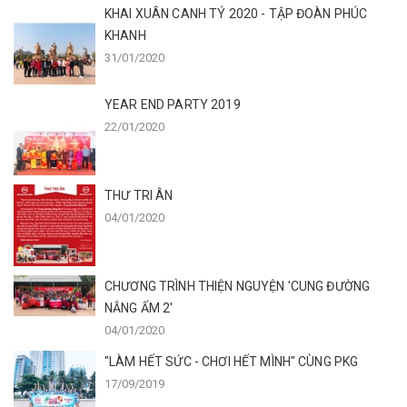
KHAI XUÂN CANH TÝ 2020 - TẬP ĐOÀN PHÚC
KHANH
31/01/2020
YEAR END PARTY 2019
22/01/2020
THƯ TRI ÂN
04/01/2020
CHƯƠNG TRÌNH THIỆN NGUYỆN 'CUNG ĐƯỜNG
NẮNG ẤM 2'
04/01/2020
"LÀM HẾT SỨC - CHƠI HẾT MÌNH" CÙNG PKG
17/09/2019