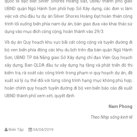
quốc tế đặc biệt Silver Shores Hoàng Đạt, UBND thành phố giao
UBND quận Ngũ Hành Sơn phối hợp Sở Xây dựng, các đơn vị làm
việc với chủ đầu tư dự án Silver Shores Hoàng Đạt hoàn thiện công
trình lối xuống biển phía nam dự án, bàn giao đưa vào khai thác sử
dụng vào mục đích công cộng, hoàn thành vào 29/3.
Về dự án Quy hoạch khu vực bãi cát công cộng và tuyến đường đi
bộ ven biển phía đông các khu du lịch trên địa bàn quận Ngũ Hành
Sơn, UBND TP Đà Nẵng giao Sở Xây dựng chỉ đạo Viện Quy hoạch
xây dựng, Ban QLDA đầu tư xây dựng hạ tầng và phát triển đô thị
kiểm tra, rà soát các công trình trong phạm vi quy hoạch dự án, đề
xuất xử lý cụ thể đối với từng công trình hạng mục không phù hợp;
hoàn chỉnh quy hoạch tuyến đường đi bộ ven biển báo cáo đề xuất
UBND thành phố xem xét, quyết định.
Nam Phong
Theo Nhịp sống kinh tế
Biên Tập
04/04/2019