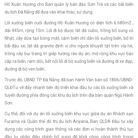
Hồ Xuân Hương cho Ban quản lý bán đảo Sơn Trà và các bãi biển
du lịch Đà Nẵng để đưa vào khai thác, sử dụng.
Lối xuống biển cuối đường Hồ Xuân Hương có diện tích 6.680m2 ,
dài 445m, rộng 15m. Lối đi bộ được lát đá cubic, trồng bổ sung cỏ
Nhật, cây dừa tạo bóng mát, cắm biển chỉ dẫn lối xuống biển, bố trí
bãi đậu xe, lát đá granite định vị cho người khuyết tật trên vỉa hè,
trồng cây bụi trang trí giáp tường rào dự án; mở rộng khu vực bậc
cấp ra biển, ram dốc, kết nối lối đi bộ xuống biển và đường đi xe đạp,
đường đi bộ ven biển…
Trước đó, UBND TP Đà Nẵng đã ban hành Văn bản số 1806/UBND-
QLĐTư về đẩy nhanh tiến độ triển khai đầu tư các lối xuống biển và
tuyến đường phía đông các khu du lịch trên địa bàn quận Ngũ Hành
Sơn.
Cụ thể, đối với dự án lối xuống biển khu vực giữa dự án Khách sạn
Furama và Quần thể đô thị du lịch Ariyana, Ban QLDA Đầu tư xây
dựng các công trình giao thông và các đơn vị hoàn thành thủ tục
đầu tư phần điều chỉnh bổ sung để khởi công công trình trong