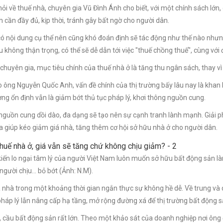
hỏi về thuế nhà, chuyên gia Vũ Đình Ánh cho biết, với một chính sách lớn,
h cần đầy đủ, kịp thời, tránh gây bất ngờ cho người dân.
ó nội dung cụ thể nên cũng khó đoán định sẽ tác động như thế nào nhưn
u không thận trọng, có thể sẽ dễ dẫn tới việc "thuế chồng thuế", cùng với
chuyên gia, mục tiêu chính của thuế nhà ở là tăng thu ngân sách, thay vì 
 ông Nguyễn Quốc Anh, vấn đề chính của thị trường bấy lâu nay là khan
ường ổn định vẫn là giảm bớt thủ tục pháp lý, khơi thông nguồn cung.
nguồn cung dồi dào, đa dạng sẽ tạo nên sự cạnh tranh lành mạnh. Giải p
 giúp kéo giảm giá nhà, tăng thêm cơ hội sở hữu nhà ở cho người dân.
kiến lo ngại tâm lý của người Việt Nam luôn muốn sở hữu bất động sản l
 người chịu… bỏ bớt (Ảnh: N.M).
á nhà trong một khoảng thời gian ngắn thực sự không hề dễ. Về trung và d
pháp lý lẫn nâng cấp hạ tầng, mở rộng đường xá để thị trường bất động s
 cầu bất động sản rất lớn. Theo một khảo sát của doanh nghiệp nơi ôn