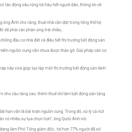
 có tác động sâu rộng tới hầu hết người dân, thông tin về
g ông Ánh cho rằng, thuế nhà cần đặt trong tổng thể hệ
 đó dễ phải các phản ứng trái chiều…
chống đầu cơ nhà đất và điều tiết thị trường bất động sản.
 hiếm nguồn cung vẫn chưa được tháo gỡ. Giải pháp căn cơ
háp này vừa giúp tạo lập một thị trường bất động sản lành
àm cho cầu tăng cao, thêm thuế chỉ làm bất động sản tăng
ài hạn vẫn là bài toán nguồn cung. Trong đó, xử lý cả nút
ản có nhiều sự lựa chọn hơn", ông Quốc Anh nói.
g đang làm Phó Tổng giám đốc, tới hơn 77% người đã sở