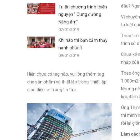
đâu? Ngườ
Tri ân chương trình thiện
nguyện " Cung đường
Vị chuyên
Nắng ấm"
tư kiệt qu
07/01/2019
Theo tìm 
Khi nào thì bạn cảm thấy
trình sử 
hạnh phúc ?
Chưa kể n
09/01/2019
nhập của 
Theo ông 
Hiện chưa có tag nào, vui lòng thêm tag
1.000m2 t
cho sản phẩm và thiết lập trong Thiết lập
Nhưng nếu
giao diện -> Trang tin tức
lực, đảm 
Ông Thịnh
thì mình 
rồi lại g
Làm cách 