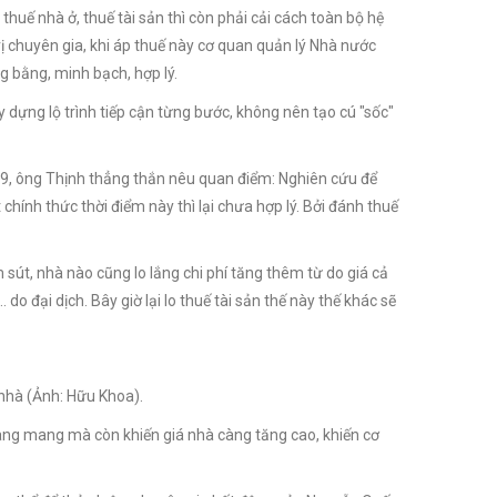
huế nhà ở, thuế tài sản thì còn phải cải cách toàn bộ hệ
vị chuyên gia, khi áp thuế này cơ quan quản lý Nhà nước
g bằng, minh bạch, hợp lý.
y dựng lộ trình tiếp cận từng bước, không nên tạo cú "sốc"
19, ông Thịnh thẳng thắn nêu quan điểm: Nghiên cứu để
 chính thức thời điểm này thì lại chưa hợp lý. Bởi đánh thuế
 sút, nhà nào cũng lo lắng chi phí tăng thêm từ do giá cả
o đại dịch. Bây giờ lại lo thuế tài sản thế này thế khác sẽ
 nhà (Ảnh: Hữu Khoa).
hoang mang mà còn khiến
giá nhà
càng tăng cao, khiến cơ