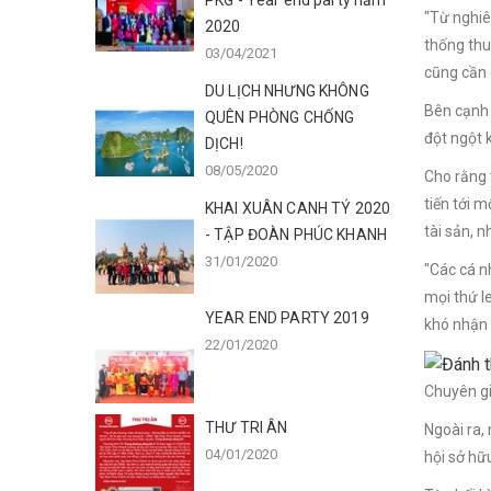
PKG - Year end party năm
"Từ nghiê
2020
thống thu
03/04/2021
cũng cần 
DU LỊCH NHƯNG KHÔNG
Bên cạnh 
QUÊN PHÒNG CHỐNG
đột ngột k
DỊCH!
08/05/2020
Cho rằng 
tiến tới m
KHAI XUÂN CANH TÝ 2020
tài sản, n
- TẬP ĐOÀN PHÚC KHANH
31/01/2020
"Các cá n
mọi thứ le
YEAR END PARTY 2019
khó nhận 
22/01/2020
Chuyên gi
THƯ TRI ÂN
Ngoài ra,
04/01/2020
hội sở hữ