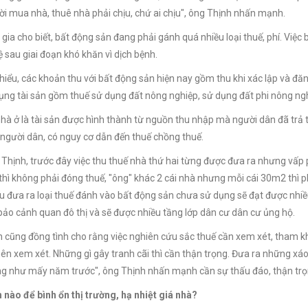
i mua nhà, thuê nhà phải chịu, chứ ai chịu", ông Thịnh nhấn mạnh.
 gia cho biết, bất động sản đang phải gánh quá nhiều loại thuế, phí. Việ
ệ sau giai đoạn khó khăn vì dịch bệnh.
hiểu, các khoản thu với bất động sản hiện nay gồm thu khi xác lập và đă
dụng tài sản gồm thuế sử dụng đất nông nghiệp, sử dụng đất phi nông ngh
hà ở là tài sản được hình thành từ nguồn thu nhập mà người dân đã trả 
người dân, có nguy cơ dẫn đến thuế chồng thuế.
Thịnh, trước đây việc thu thuế nhà thứ hai từng được đưa ra nhưng vấp p
hì không phải đóng thuế, "ông" khác 2 cái nhà nhưng mỗi cái 30m2 thì ph
 đưa ra loại thuế đánh vào bất động sản chưa sử dụng sẽ đạt được nhiều
bảo cảnh quan đô thị và sẽ được nhiều tầng lớp dân cư dân cư ủng hộ.
 cũng đồng tình cho rằng việc nghiên cứu sắc thuế cần xem xét, tham khả
nên xem xét. Những gì gây tranh cãi thì cần thận trọng. Đưa ra những xáo
iống như mấy năm trước", ông Thịnh nhấn mạnh cần sự thấu đáo, thận trọn
nào để bình ổn thị trường, hạ nhiệt giá nhà?