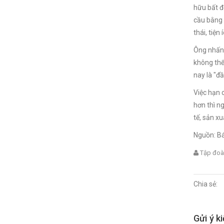
hữu bất đ
cầu bằng 
thái, tiện 
Ông nhấn 
không thể
nay là "đ
Việc hạn 
hơn thì n
tế, sản x
Nguồn: Bá
Tập đoà
Chia sẻ:
Gửi ý k