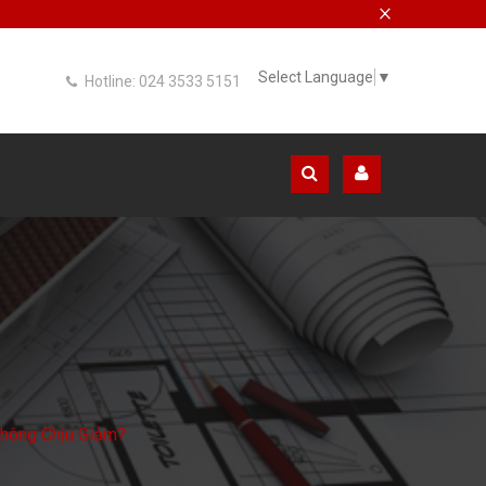
×
Select Language
▼
Hotline: 024 3533 5151
Không Chịu Giảm?