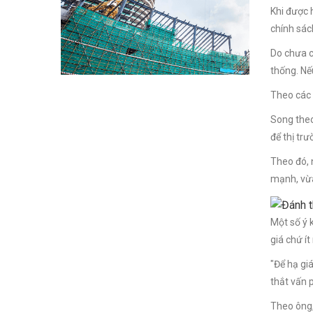
Khi được 
chính sác
Do chưa c
thống. Nế
Theo các 
Song theo
để thị tr
Theo đó, 
mạnh, vừa
Một số ý 
giá chứ ít
"Để hạ gi
thắt vấn 
Theo ông,