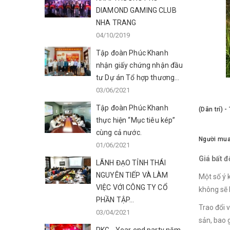
DIAMOND GAMING CLUB
NHA TRANG
04/10/2019
Tập đoàn Phúc Khanh
nhận giấy chứng nhận đầu
tư Dự án Tổ hợp thương...
03/06/2021
Tập đoàn Phúc Khanh
(Dân trí) 
thực hiện “Mục tiêu kép”
cùng cả nước.
Người mua 
01/06/2021
Giá bất đ
LÃNH ĐẠO TỈNH THÁI
NGUYÊN TIẾP VÀ LÀM
Một số ý 
VIỆC VỚI CÔNG TY CỔ
không sẽ l
PHẦN TẬP...
Trao đổi 
03/04/2021
sản, bao 