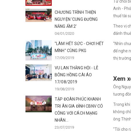
Từ chối b
Anh - Phó
CHƯƠNG TRÌNH THIỆN
thuế tài s
NGUYỆN 'CUNG ĐƯỜNG
Theo vị c
NẮNG ẤM 2'
đánh thuế
04/01/2020
"LÀM HẾT SỨC - CHƠI HẾT
"Nhìn chu
MÌNH" CÙNG PKG
để nghe n
17/09/2019
thị trườn
VU LAN THẮNG HỘI - LỄ
BÔNG HỒNG CÀI ÁO
Xem xé
17/08/2019
Ông Nguyễ
19/08/2019
tương đồn
TẬP ĐOÀN PHÚC KHANH
Trong khi
TRI ÂN GIA ĐÌNH CBNV CÓ
không chỉ
CÔNG VỚI CÁCH MẠNG
ông Thịnh
NHÂN...
23/07/2019
"Tôi cho 