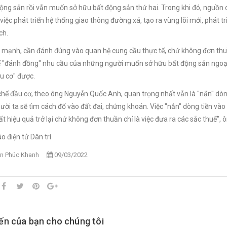
ộng sản rồi vẫn muốn sở hữu bất động sản thứ hai. Trong khi đó, nguồn c
việc phát triển hệ thống giao thông đường xá, tạo ra vùng lõi mới, phát t
ích.
mạnh, cần đánh đúng vào quan hệ cung cầu thực tế, chứ không đơn thu
 "đánh đồng" nhu cầu của những người muốn sở hữu bất động sản ngoại ô
ầu cơ" được.
chế đầu cơ, theo ông Nguyễn Quốc Anh, quan trọng nhất vẫn là "nắn" dòn
gười ta sẽ tìm cách đổ vào đất đai, chứng khoán. Việc "nắn" dòng tiền và
uất hiệu quả trở lại chứ không đơn thuần chỉ là việc đưa ra các sắc thuế",
o điện tử Dân trí
n Phúc Khanh
09/03/2022
iến của bạn cho chúng tôi