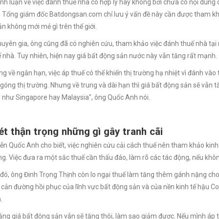
ình luận về việc đánh thuế nhà có hợp lý hay không bởi chưa có nội dung
 Tổng giám đốc Batdongsan.com chỉ lưu ý vấn đề này cần được tham khảo
ản không mới mẻ gì trên thế giới.
huyên gia, ông cũng đã có nghiên cứu, tham khảo việc đánh thuế nhà tại 
 nhà. Tuy nhiên, hiện nay giá bất động sản nước này vẫn tăng rất mạnh.
ng về ngắn hạn, việc áp thuế có thể khiến thị trường hạ nhiệt vì đánh và
góng thị trường. Nhưng về trung và dài hạn thì giá bất động sản sẽ vẫn t
g như Singapore hay Malaysia", ông Quốc Anh nói.
t thận trọng những gì gây tranh cãi
n Quốc Anh cho biết, việc nghiên cứu cải cách thuế nên tham khảo kinh 
g. Việc đưa ra một sắc thuế cần thấu đáo, làm rõ các tác động, nếu không 
 đó, ông Đinh Trọng Thịnh còn lo ngại thuế làm tăng thêm gánh nặng cho
 cản đường hồi phục của lĩnh vực bất động sản và của nền kinh tế hậu
Co
.
rằng giá bất động sản vẫn sẽ tăng thôi, làm sao giảm được. Nếu mình áp th