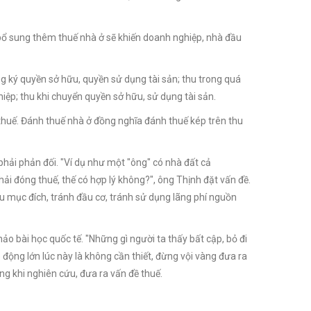
c bổ sung thêm thuế nhà ở sẽ khiến doanh nghiệp, nhà đầu
ng ký quyền sở hữu, quyền sử dụng tài sản; thu trong quá
iệp; thu khi chuyển quyền sở hữu, sử dụng tài sản.
thuế. Đánh thuế nhà ở đồng nghĩa đánh thuế kép trên thu
hải phản đối. "Ví dụ như một "ông" có nhà đất cả
ải đóng thuế, thế có hợp lý không?", ông Thịnh đặt vấn đề.
 mục đích, tránh đầu cơ, tránh sử dụng lãng phí nguồn
o bài học quốc tế. "Những gì người ta thấy bất cập, bỏ đi
 động lớn lúc này là không cần thiết, đừng vội vàng đưa ra
g khi nghiên cứu, đưa ra vấn đề thuế.