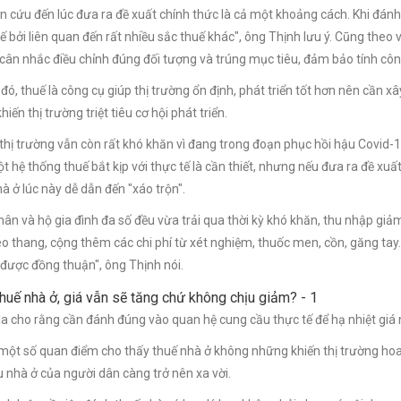
n cứu đến lúc đưa ra đề xuất chính thức là cả một khoảng cách. Khi đánh t
ế bởi liên quan đến rất nhiều sắc thuế khác", ông Thịnh lưu ý. Cũng theo 
cân nhắc điều chỉnh đúng đối tượng và trúng mục tiêu, đảm bảo tính côn
đó, thuế là công cụ giúp thị trường ổn định, phát triển tốt hơn nên cần xâ
hiến thị trường triệt tiêu cơ hội phát triển.
thị trường vẫn còn rất khó khăn vì đang trong đoạn phục hồi hậu Covid-
ột hệ thống thuế bắt kịp với thực tế là cần thiết, nhưng nếu đưa ra đề xuất
hà ở lúc này dễ dẫn đến "xáo trộn".
hân và hộ gia đình đa số đều vừa trải qua thời kỳ khó khăn, thu nhập giảm
o thang, cộng thêm các chi phí từ xét nghiệm, thuốc men, cồn, găng tay… d
được đồng thuận", ông Thịnh nói.
a cho rằng cần đánh đúng vào quan hệ cung cầu thực tế để hạ nhiệt giá
 một số quan điểm cho thấy thuế nhà ở không những khiến thị trường 
u nhà ở của người dân càng trở nên xa vời.