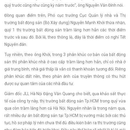
quý trước cũng như cùng kỳ năm trước", ông Nguyễn Văn Đính nói.
Đồng quan điểm trên, Phó cục trưởng Cục Quản lý nhà và Thị
trường bất động sản (Bộ Xây dựng) Nguyễn Mạnh Khởi thừa nhận,
quý 1 thị trường bất động sản trầm lắng hơn hẳn các thời điểm
trước và sau đó. Bởi lẽ, theo thông lệ, đây là thời điểm có nghỉ Tết
Nguyên đán.
Tuy nhiên, theo ông Khởi, trong 3 phân khúc cơ bản của bất động
sản thì phân khúc nhà ở cao cấp trầm lắng hơn hẳn, chỉ có nhà ở
giá trung bình, nhà giá thấp là vẫn có thanh khoản tương đối. Riêng
phân khúc đất nền, theo phản ánh của truyền thông có thu hút
được sự quan tâm của các nhà đầu tư.
Giám đốc JLL Hà Nội Đặng Văn Quang cho biết, qua khảo sát thực
tế của công ty này, thị trường bất động sản Tp.HCM trong quý vừa
qua còn trầm lắng hơn cả Hà Nội. Nguyên nhân là trong năm qua,
rất nhiều dự án bất động sản tại Tp.HCM bị vướng mắc bởi các thủ
tục, hồ sơ pháp lý nên chưa thể đủ điều kiện bán ra thị trường cũng
như đảm bảo tiến độ triển khai. Điều này thể hiện rõ nhất là tỷ lệ giải