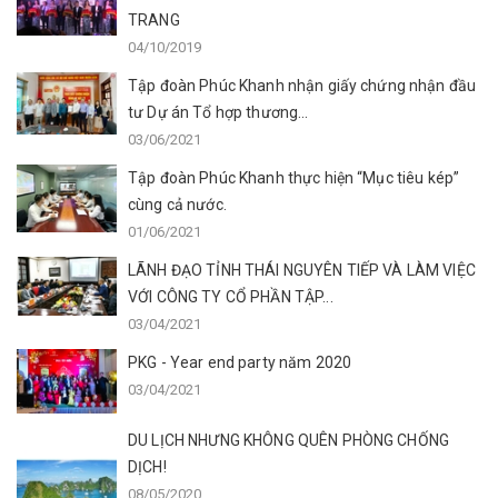
TRANG
04/10/2019
Tập đoàn Phúc Khanh nhận giấy chứng nhận đầu
tư Dự án Tổ hợp thương...
03/06/2021
Tập đoàn Phúc Khanh thực hiện “Mục tiêu kép”
cùng cả nước.
01/06/2021
LÃNH ĐẠO TỈNH THÁI NGUYÊN TIẾP VÀ LÀM VIỆC
VỚI CÔNG TY CỔ PHẦN TẬP...
03/04/2021
PKG - Year end party năm 2020
03/04/2021
DU LỊCH NHƯNG KHÔNG QUÊN PHÒNG CHỐNG
DỊCH!
08/05/2020