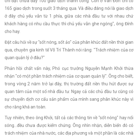
chỉ đạt chưa đầy 100 giao dịch thành công. Còn ở Vân Đồn chỉ có
165 giao dịch trong suốt 3 tháng qua. Và điều đáng nói là giao dịch
ở đây chủ yếu vẫn từ 1 phía, giữa các nhà đầu tư với nhau chứ
khách hàng có nhu cầu thực thì chủ yếu vẫn ghe ngóng", ông Đính
cho hay.
Đặt câu hỏi về sự "sốt nóng, sốt ảo" của phân khúc đất nền thời gian
qua, chuyên gia kinh tế Võ Trí Thành nói rằng: "Trách nhiệm của cơ
quan quản lý ở đâu?"
Phản hồi chất vấn này, Phó cục trưởng Nguyễn Mạnh Khởi thừa
nhận "có một phần trách nhiệm của cơ quan quản lý". Ông cho biết,
trong vòng 2 năm trở lại đây, thị trường đất nền thu hút được sự
quan tâm của một số nhà đầu tư. Ngay cả các chủ đầu tư cũng có
sự chuyển dịch cơ cấu sản phẩm của mình sang phân khúc này vì
cho rằng khá an toàn.
Tuy nhiên, theo ông Khởi, tất cả các thông tin về "sốt nóng" hay nổi
sóng…đều chưa được kiểm chứng. Ông nhìn nhận, diễn biến đó có
trách nhiệm của nhà nước, các địa phương và một phần là các nhà