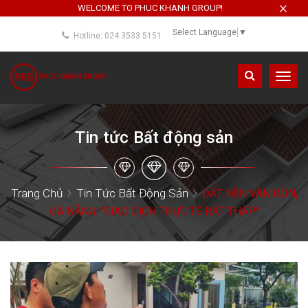
×
WELCOME TO PHUC KHANH GROUP!
Select Language
▼
Hotline: 024 3533 5151
Toggl
navig
Tin tức Bất động sản
Trang Chủ
Tin Tức Bất Động Sản
ĐẤT NỀN VÂN ĐỒN,
ĐÀ NẴNG: "GIAO DỊCH THỰC TẾ RẤT THẤP"