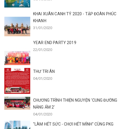
KHAI XUÂN CANH TÝ 2020 - TẬP ĐOÀN PHÚC
KHANH
31/01/2020
YEAR END PARTY 2019
22/01/2020
THƯ TRI ÂN
04/01/2020
CHƯƠNG TRÌNH THIỆN NGUYỆN 'CUNG ĐƯỜNG
NẮNG ẤM 2'
04/01/2020
"LÀM HẾT SỨC - CHƠI HẾT MÌNH" CÙNG PKG