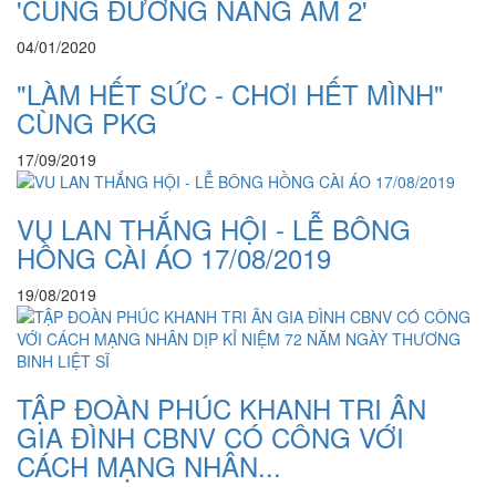
'CUNG ĐƯỜNG NẮNG ẤM 2'
04/01/2020
"LÀM HẾT SỨC - CHƠI HẾT MÌNH"
CÙNG PKG
17/09/2019
VU LAN THẮNG HỘI - LỄ BÔNG
HỒNG CÀI ÁO 17/08/2019
19/08/2019
TẬP ĐOÀN PHÚC KHANH TRI ÂN
GIA ĐÌNH CBNV CÓ CÔNG VỚI
CÁCH MẠNG NHÂN...