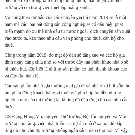
biến theo xu hướng khu đô thị thông minh, thân thiện với môi
trường và coi trọng việc thiết lập mảng xanh.
Và cũng theo dự báo của các chuyên gia thì năm 2019 sẽ là một
năm mà các loại bất động sản công nghiệp sẽ có dấu hiệu phát
triển mạnh do xu thế nhà đầu tư nước ngoài dịch chuyển sản xuất
vào nước ta, kéo theo nhu cầu văn phòng cho thuê, căn hộ cho
thuê.
Cũng trong năm 2019, do mật độ dân số tăng cao và các hộ gia
đình ngày càng chia nhỏ so với trước đây mà phân khúc nhà ở sẽ
bị thiếu hụt, đặc biệt là những sản phẩm có tính thanh khoản cao
và đầy đủ pháp lý.
Các sản phẩm nhà ở giá thương mại giá rẻ và nhà ở xã hội vẫn thu
hút phần đông khách hàng vì mức giá phù hợp túi tiền nhưng
nguồn cung của thị trường lại không đủ đáp ứng cho các nhu cầu
thực.
GS Đặng Hùng Võ, nguyên Thứ trưởng Bộ Tài nguyên và Môi
trường cho rằng: việc phát triển các dự án nhà ở xã hội để đáp
ứng đủ nhu cầu thị trường không ngân sách nào chịu nổi. Vì vậy,