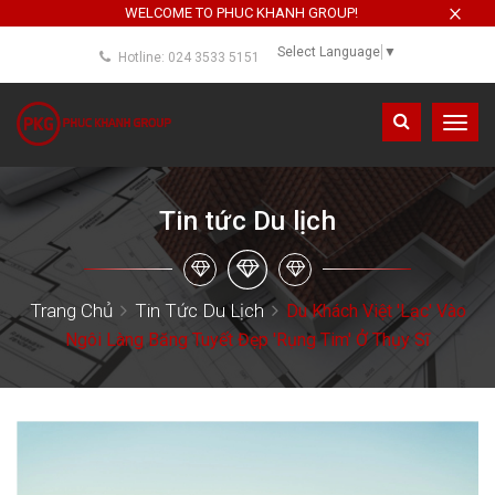
×
WELCOME TO PHUC KHANH GROUP!
Select Language
▼
Hotline: 024 3533 5151
Toggl
navig
Tin tức Du lịch
Trang Chủ
Tin Tức Du Lịch
Du Khách Việt 'lạc' Vào
Ngôi Làng Băng Tuyết Đẹp 'rụng Tim' Ở Thụy Sĩ