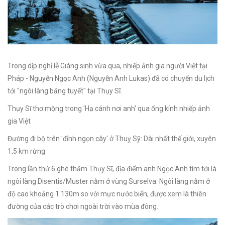
Trong dịp nghỉ lễ Giáng sinh vừa qua, nhiếp ảnh gia người Việt tại
Pháp - Nguyễn Ngọc Anh (Nguyễn Anh Lukas) đã có chuyến du lịch
tới "ngôi làng băng tuyết" tại Thụy Sĩ.
Thụy Sĩ thơ mộng trong 'Hạ cánh nơi anh' qua ống kính nhiếp ảnh
gia Việt
Đường đi bộ trên 'đỉnh ngọn cây' ở Thuỵ Sỹ: Dài nhất thế giới, xuyên
1,5 km rừng
Trong lần thứ 6 ghé thăm Thụy Sĩ, địa điểm anh Ngọc Anh tìm tới là
ngôi làng Disentis/Muster nằm ở vùng Surselva. Ngôi làng nằm ở
độ cao khoảng 1.130m so với mực nước biển, được xem là thiên
đường của các trò chơi ngoài trời vào mùa đông.