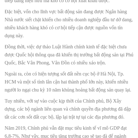
thép đang hiện hữu mà khó có cơ hội xuất khẩu được.
Đặc biệt, vốn cho lĩnh vực bất động sản đang được Ngân hàng
Nhà nước siết chặt khiến cho nhiều doanh nghiệp đầu tư dở dang,
nhiều khách hàng khó có cơ hội tiếp cận được nguồn vốn tín
dụng này.
Đồng thời, việc dự thảo Luật Hành chính kinh tế đặc biệt chưa
được Quốc hội thông qua đã khiến thị trường bất động sản tại Phú
Quốc, Bắc Vân Phong, Vân Đồn có nhiều xáo trộn.
Ngoài ra, còn có hiện tượng sốt đất nền cục bộ ở Hà Nội, Tp.
HCM và một số tỉnh lân cận hai thành phố lớn này, khiến nhiều
người lo ngại chu kỳ 10 năm khủng hoảng bất động sản quay lại.
Tuy nhiên, với sự vào cuộc kịp thời của Chính phủ, Bộ Xây
dựng, các bộ ngành liên quan và chính quyền địa phương đã dập
tắt các cơn sốt đất cục bộ, lập lại trật tự tại các địa phương đó.
Năm 2019, Chính phủ vẫn đặt mục tiêu kinh tế vĩ mô GDP đạt
6,8-7%. Như vậy, mục tiêu tăng trưởng cao sẽ tạo đà để ngành