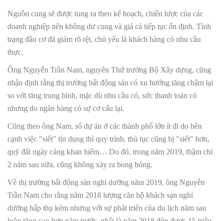
Nguồn cung sẽ được tung ra theo kế hoạch, chiến lược của các
doanh nghiệp nên không dư cung và giá cả tiếp tục ổn định. Tình
trạng đầu cơ đã giảm rõ rệt, chủ yếu là khách hàng có nhu cầu
thực.
Ông Nguyễn Trần Nam, nguyên Thứ trưởng Bộ Xây dựng, cũng
nhận định rằng thị trường bất động sản có xu hướng tăng chậm lại
so với tăng trung bình, mặc dù nhu cầu có, sức thanh toán có
nhưng do ngân hàng có sự cơ cấu lại.
Cũng theo ông Nam, số dự án ở các thành phố lớn ít đi do bên
cạnh việc "siết" tín dụng thì quy trình, thủ tục cũng bị "siết" hơn,
quỹ đất ngày càng khan hiếm… Do đó, trong năm 2019, thậm chí
2 năm sau nữa, cũng không xảy ra bong bóng.
Về thị trường bất động sản nghỉ dưỡng năm 2019, ông Nguyễn
Trần Nam cho rằng năm 2018 lượng căn hộ khách sạn nghỉ
dưỡng hấp thụ kém nhưng với sự phát triển của du lịch năm sau
luôn tăng cao hơn năm trước, nhất là năm 2018 đón được 15 triệu