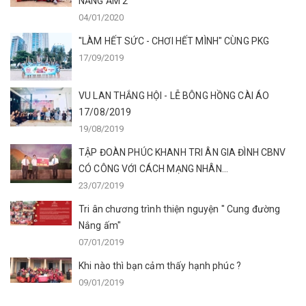
NẮNG ẤM 2'
04/01/2020
"LÀM HẾT SỨC - CHƠI HẾT MÌNH" CÙNG PKG
17/09/2019
VU LAN THẮNG HỘI - LỄ BÔNG HỒNG CÀI ÁO
17/08/2019
19/08/2019
TẬP ĐOÀN PHÚC KHANH TRI ÂN GIA ĐÌNH CBNV
CÓ CÔNG VỚI CÁCH MẠNG NHÂN...
23/07/2019
Tri ân chương trình thiện nguyện " Cung đường
Nắng ấm"
07/01/2019
Khi nào thì bạn cảm thấy hạnh phúc ?
09/01/2019