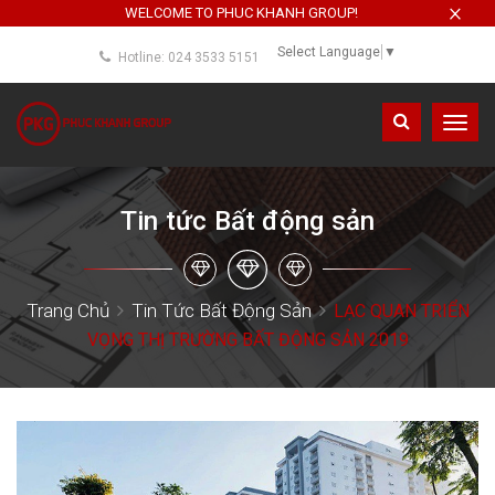
×
WELCOME TO PHUC KHANH GROUP!
Select Language
▼
Hotline: 024 3533 5151
Toggl
navig
Tin tức Bất động sản
Trang Chủ
Tin Tức Bất Động Sản
LẠC QUAN TRIỂN
VỌNG THỊ TRƯỜNG BẤT ĐỘNG SẢN 2019