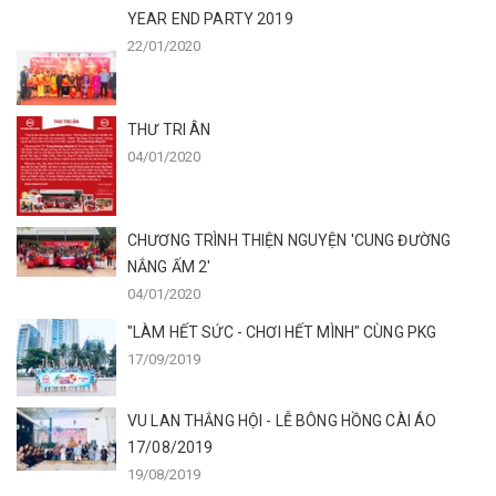
YEAR END PARTY 2019
22/01/2020
THƯ TRI ÂN
04/01/2020
CHƯƠNG TRÌNH THIỆN NGUYỆN 'CUNG ĐƯỜNG
NẮNG ẤM 2'
04/01/2020
"LÀM HẾT SỨC - CHƠI HẾT MÌNH" CÙNG PKG
17/09/2019
VU LAN THẮNG HỘI - LỄ BÔNG HỒNG CÀI ÁO
17/08/2019
19/08/2019