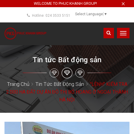
×
WELCOME TO PHUC KHANH GROUP!
Select Language
▼
Hotline: 024 3533 5151
Toggl
navig
Tin tức Bất động sản
Trang Chủ
Tin Tức Bất Động Sản
"LỆNH" KIỂM TRA
2.000 HA ĐẤT DỰ ÁN ĐÔ THỊ BỎ HOANG Ở NGOẠI THÀNH
HÀ NỘI