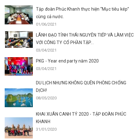
Tập đoàn Phúc Khanh thực hiện “Mục tiêu kép”
cùng cả nước.
01/06/2021
LÃNH ĐẠO TỈNH THÁI NGUYÊN TIẾP VÀ LÀM VIỆC
VỚI CÔNG TY CỔ PHẦN TẬP...
03/04/2021
PKG - Year end party năm 2020
03/04/2021
DU LỊCH NHƯNG KHÔNG QUÊN PHÒNG CHỐNG
DỊCH!
08/05/2020
KHAI XUÂN CANH TÝ 2020 - TẬP ĐOÀN PHÚC
KHANH
31/01/2020