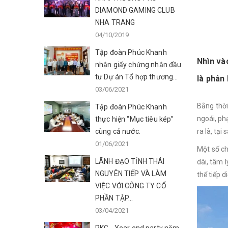
DIAMOND GAMING CLUB
NHA TRANG
04/10/2019
Tập đoàn Phúc Khanh
Nhìn và
nhận giấy chứng nhận đầu
tư Dự án Tổ hợp thương...
là phân 
03/06/2021
Bằng thời
Tập đoàn Phúc Khanh
ngoái, ph
thực hiện “Mục tiêu kép”
cùng cả nước.
ra là, tại
01/06/2021
Một số ch
LÃNH ĐẠO TỈNH THÁI
dài, tâm 
NGUYÊN TIẾP VÀ LÀM
thể tiếp d
VIỆC VỚI CÔNG TY CỔ
PHẦN TẬP...
03/04/2021