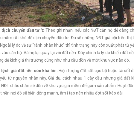
 dịch chuyển đầu tư ít:
Theo ghi nhận, nếu các NĐT căn hộ dễ dàng c
âu năm rất khó để dịch chuyển đầu tư. Đa số những NĐT già cội trên thị 
 Ngoài lý do về sự “rành phân khúc” thì tình trạng này còn xuất phát từ y
n vào căn hộ. Và họ lại quay lại với đất nền. Đây chính là lý do khiến đất
ng để kích giá thị trường cũng như nhu cầu dồn về một khu vực nào đó.
lệch giá đất nền còn khá lớn:
Hiện tượng đất sốt cục bộ hoặc tái sốt 
yếu từ nguyên nhân này. Giả dụ, cách nhau 1 cây cầu nhưng giá đất kh
NĐT chắc chắn sẽ dồn về khu vực giá mềm để gom sản phẩm. Hoạt động 
ất nền nơi đó sẽ biến động mạnh, âm ỉ tạo nên nhiều đợt sốt kéo dài.