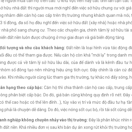
ỉ lệ người mua căn hộ trên cao. Ở khu vực ven hay các tỉnh lân cận các TP
sở hữu nhà đất thì người mua mới nghĩ đến việc sở hữu chung cư với gi
g nhắm đến căn hộ cao cấp trên thị trường nhưng khách quan mà nói, t
 3 tỉ đồng, đa số họ đều nghĩ đến việc sở hữu đất (xây nhà) hoặc nhà phố x
 nhà phố sang chung cư. Theo các chuyên gia, chính tâm lý sở hữu tài s
iến đất nền luôn được chuộng ở mọi giai đoạn và giá biến động tăng.
đối tượng và nhu cầu khách hàng:
Đất nền là loại hình vừa tác động 
uổi đều có thể tham gia được. Nếu căn hộ còn khá “mới lạ” trong danh m
ng được cả về tâm lý sở hữu lâu dài, của để dành và là kênh đầu tư h
nhóm số đông tạo nên những hiệu ứng tích cực. Đây chính là căn cứ để
vào. Khi nhiều người cùng lúc tham gia thị trường, tự khắc nó đẩy sóng, 
ân hạng theo cấp bậc:
Căn hộ thì chia thành căn hộ cao cấp, trung cấp
ông phân biệt cấp bậc. Do đó, giá bán cũng không quy định rõ nét. Đây c
 có thể cao hoặc có thể lên đỉnh…), tùy vào vị trí và mức độ đầu tư hạ 
 phải là chuyện dễ dàng. Do đó, việc nóng sốt cục bộ, rồi tái sốt cũng dễ 
anh nghiệp không chuyên nhảy vào thị trường:
Đây là phân khúc nhìn r
h đất nền. Khá nhiều đơn vị sau khi bán dự án xong rút khỏi thị trường