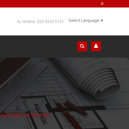
×
Select Language
▼
Hotline: 024 3533 5151
C BỘ Ở MỘT SỐ KHU VỰC