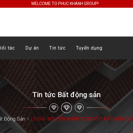
WELCOME TO PHUC KHANH GROUP!
Đối tác
Dự án
Tin tức
Tuyển dụng
Tin tức Bất động sản
ất Động Sản
LÝ GIẢI NGUYÊN NHÂN "CƠN SỐT" ĐẤT NỀN CỤ