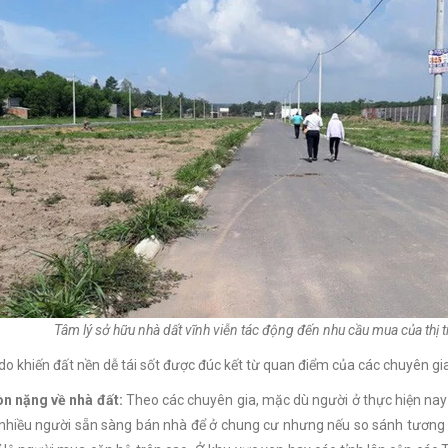
Tâm lý sở hữu nhà dất vĩnh viễn tác động đến nhu cầu mua của thị 
 do khiến đất nền dễ tái sốt được đúc kết từ quan điểm của các chuyên gia
òn nặng về nhà đất:
Theo các chuyên gia, mặc dù người ở thực hiện nay 
nhiều người sẵn sàng bán nhà để ở chung cư nhưng nếu so sánh tương q