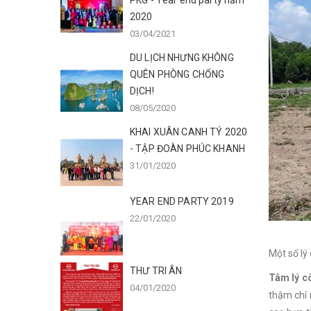
PKG - Year end party năm
2020
03/04/2021
DU LỊCH NHƯNG KHÔNG
QUÊN PHÒNG CHỐNG
DỊCH!
08/05/2020
KHAI XUÂN CANH TÝ 2020
- TẬP ĐOÀN PHÚC KHANH
31/01/2020
YEAR END PARTY 2019
22/01/2020
Một số lý
THƯ TRI ÂN
Tâm lý c
04/01/2020
thậm chí 