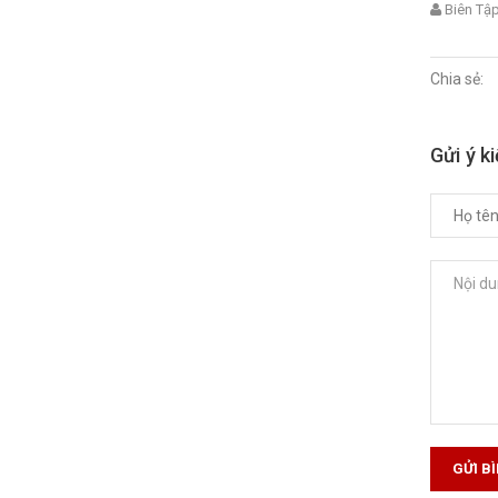
Biên Tậ
Chia sẻ:
Gửi ý k
GỬI B