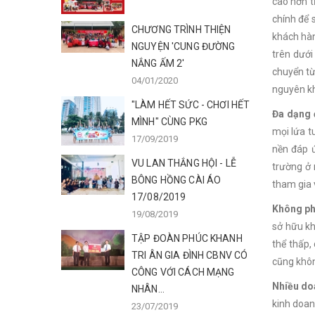
cao hơn t
chính để 
CHƯƠNG TRÌNH THIỆN
khách hàn
NGUYỆN 'CUNG ĐƯỜNG
trên dưới
NẮNG ẤM 2'
chuyển từ
04/01/2020
nguyên kh
"LÀM HẾT SỨC - CHƠI HẾT
Đa dạng 
MÌNH" CÙNG PKG
mọi lứa t
17/09/2019
nền đáp ứ
VU LAN THẮNG HỘI - LỄ
trường ở 
BÔNG HỒNG CÀI ÁO
tham gia 
17/08/2019
Không ph
19/08/2019
sở hữu kh
TẬP ĐOÀN PHÚC KHANH
thể thấp,
TRI ÂN GIA ĐÌNH CBNV CÓ
cũng không
CÔNG VỚI CÁCH MẠNG
Nhiều do
NHÂN...
kinh doan
23/07/2019