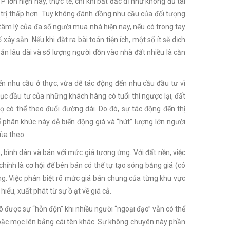
 lớn hiện nay, thực tế, chỉ khi bất đắc dĩ như không đủ tài
á trị thấp hơn. Tuy không đánh đồng nhu cầu của đối tượng
âm lý của đa số người mua nhà hiện nay, nếu có trong tay
ây sẵn. Nếu khi đặt ra bài toán tiện ích, một số ít sẽ dịch
ản lâu dài và số lượng người dồn vào nhà đất nhiều là căn
đến nhu cầu ở thực, vừa dễ tác động đến nhu cầu đầu tư vì
ục đầu tư của những khách hàng có tuổi thì ngược lại, đất
ọ có thể theo đuổi đường dài. Do đó, sự tác động đến thị
 phân khúc này dễ biến động giá và “hút” lượng lớn người
hùa theo.
, bình dân và bán với mức giá tương ứng. Với đất nền, việc
hính là cơ hội để bên bán có thể tự tạo sóng bằng giá (có
tầng. Việc phân biệt rõ mức giá bán chung của từng khu vực
hiểu, xuất phát từ sự ồ ạt về giá cả.
õ được sự “hỗn độn” khi nhiều người “ngoại đạo” vẫn có thể
 hoặc mọc lên bằng cái tên khác. Sự không chuyên này phần