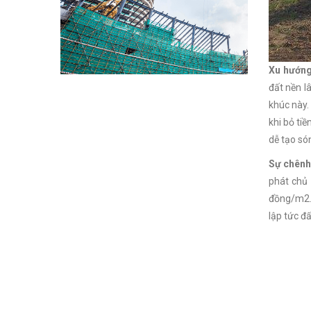
Xu hướng
đất nền l
khúc này.
khi bỏ tiề
dễ tạo só
Sự chênh 
phát chủ 
đồng/m2. 
lập tức đ