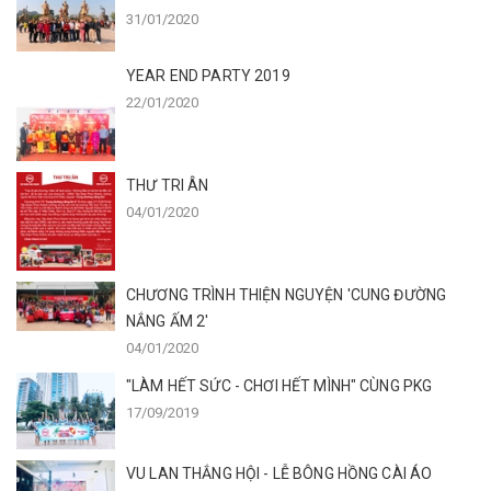
31/01/2020
YEAR END PARTY 2019
22/01/2020
THƯ TRI ÂN
04/01/2020
CHƯƠNG TRÌNH THIỆN NGUYỆN 'CUNG ĐƯỜNG
NẮNG ẤM 2'
04/01/2020
"LÀM HẾT SỨC - CHƠI HẾT MÌNH" CÙNG PKG
17/09/2019
VU LAN THẮNG HỘI - LỄ BÔNG HỒNG CÀI ÁO