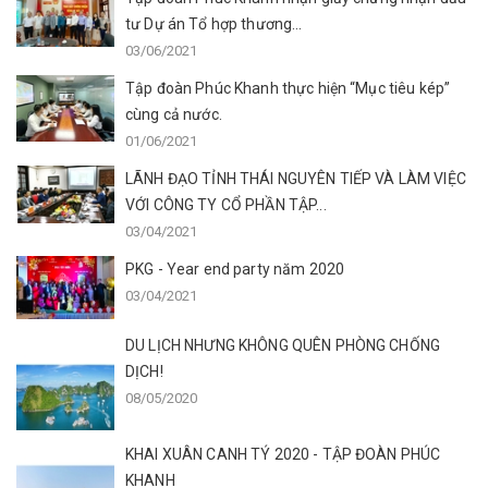
tư Dự án Tổ hợp thương...
03/06/2021
Tập đoàn Phúc Khanh thực hiện “Mục tiêu kép”
cùng cả nước.
01/06/2021
LÃNH ĐẠO TỈNH THÁI NGUYÊN TIẾP VÀ LÀM VIỆC
VỚI CÔNG TY CỔ PHẦN TẬP...
03/04/2021
PKG - Year end party năm 2020
03/04/2021
DU LỊCH NHƯNG KHÔNG QUÊN PHÒNG CHỐNG
DỊCH!
08/05/2020
KHAI XUÂN CANH TÝ 2020 - TẬP ĐOÀN PHÚC
KHANH