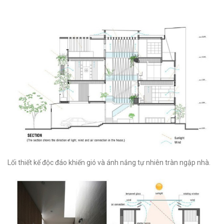
Lối thiết kế độc đáo khiến gió và ánh nắng tự nhiên tràn ngập nhà.