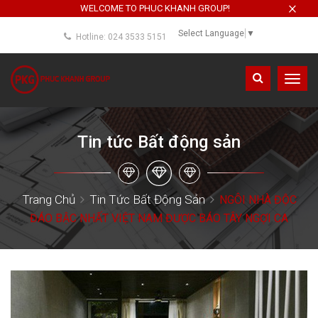
×
WELCOME TO PHUC KHANH GROUP!
Select Language
▼
Hotline: 024 3533 5151
Toggl
navig
Tin tức Bất động sản
Trang Chủ
Tin Tức Bất Động Sản
NGÔI NHÀ ĐỘC
ĐÁO BẬC NHẤT VIỆT NAM ĐƯỢC BÁO TÂY NGỢI CA