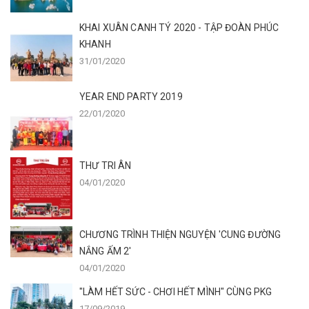
KHAI XUÂN CANH TÝ 2020 - TẬP ĐOÀN PHÚC
KHANH
31/01/2020
YEAR END PARTY 2019
22/01/2020
THƯ TRI ÂN
04/01/2020
CHƯƠNG TRÌNH THIỆN NGUYỆN 'CUNG ĐƯỜNG
NẮNG ẤM 2'
04/01/2020
"LÀM HẾT SỨC - CHƠI HẾT MÌNH" CÙNG PKG
17/09/2019