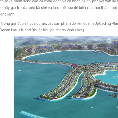
thức và hành động của cả cộng đồng và cá nhân để đối phó với vấn đề 
 thấy giá trị của việc tái chế và làm thế nào để biến rác thải thành
rong lành.
, trong giai đoạn 1 của dự án, các sản phẩm do liên doanh UpCycling Plas
Ocean Lotus Island (thuộc Khu phức hợp Vịnh Đầm).