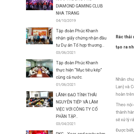
DIAMOND GAMING CLUB
NHA TRANG
04/10/2019
Tập đoàn Phúc Khanh
Rác thải
nhận giấy chứng nhận đầu
tư Dự án Tổ hợp thương...
tạo ra nh
03/06/2021
Tập đoàn Phúc Khanh
thực hiện “Mục tiêu kép”
cùng cả nước.
Nhân chuy
01/06/2021
Lan) và C
hoàn trên
LÃNH ĐẠO TỈNH THÁI
NGUYÊN TIẾP VÀ LÀM
Theo nội 
VIỆC VỚI CÔNG TY CỔ
thành hàn
PHẦN TẬP...
sẽ xử lý r
03/04/2021
Được biết