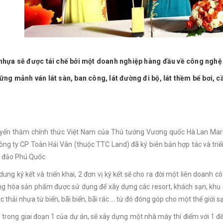
 nhựa sẽ được tái chế bởi một doanh nghiệp hàng đầu về công nghệ m
ững mảnh ván lát sàn, ban công, lát đường đi bộ, lát thềm bể bơi, 
ến thăm chính thức Việt Nam của Thủ tướng Vương quốc Hà Lan Mark R
ông ty CP Toàn Hải Vân (thuộc TTC Land) đã ký biên bản hợp tác và triể
 đảo Phú Quốc.
dung ký kết và triển khai, 2 đơn vị ký kết sẽ cho ra đời một liên doanh 
g hóa sản phẩm được sử dụng để xây dựng các resort, khách sạn, khu 
ác thải nhựa từ biển, bãi biển, bãi rác … từ đó đóng góp cho một thế giới 
, trong giai đoạn 1 của dự án, sẽ xây dựng một nhà máy thí điểm với 1 đ