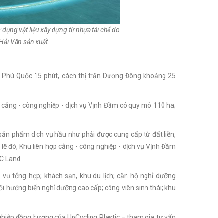
dụng vật liệu xây dựng từ nhựa tái chế do
Hải Vân sản xuất.
 Phú Quốc 15 phút, cách thị trấn Dương Đông khoảng 25
p cảng - công nghiệp - dịch vụ Vịnh Đầm có quy mô 110 ha;
 sản phẩm dịch vụ hầu như phải được cung cấp từ đất liền,
 lẽ đó, Khu liên hợp cảng - công nghiệp - dịch vụ Vịnh Đầm
TC Land.
vụ tổng hợp; khách sạn, khu du lịch; căn hộ nghỉ dưỡng
ồi hướng biển nghỉ dưỡng cao cấp; công viên sinh thái; khu
hiệp đồng hương của UpCycling Plastic – tham gia tư vấn