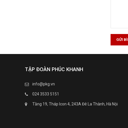
GỬI B
TẬP ĐOÀN PHÚC KHANH
info@pkg.vn
024 3533 5151
Tầng 19, Tháp Icon 4, 243A Đê La Thành, Hà Nội