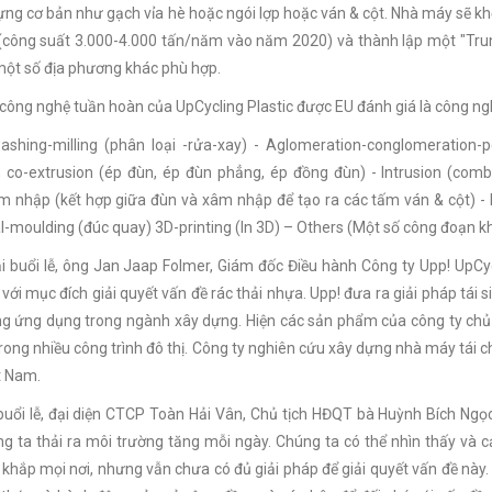
dựng cơ bản như gạch vỉa hè hoặc ngói lợp hoặc ván & cột. Nhà máy sẽ
công suất 3.000-4.000 tấn/năm vào năm 2020) và thành lập một "Trun
ột số địa phương khác phù hợp.
 công nghệ tuần hoàn của UpCycling Plastic được EU đánh giá là công ng
ashing-milling (phân loại -rửa-xay) - Aglomeration-conglomeration-pel
, co-extrusion (ép đùn, ép đùn phẳng, ép đồng đùn) - Intrusion (comb
m nhập (kết hợp giữa đùn và xâm nhập để tạo ra các tấm ván & cột) - I
l-moulding (đúc quay) 3D-printing (In 3D) – Others (Một số công đoạn k
ại buổi lễ, ông Jan Jaap Folmer, Giám đốc Điều hành Công ty Upp! UpCycl
 với mục đích giải quyết vấn đề rác thải nhựa. Upp! đưa ra giải pháp tái
g ứng dụng trong ngành xây dựng. Hiện các sản phẩm của công ty chủ y
rong nhiều công trình đô thị. Công ty nghiên cứu xây dựng nhà máy tái ch
ệt Nam.
buổi lễ, đại diện CTCP Toàn Hải Vân, Chủ tịch HĐQT bà Huỳnh Bích Ngọc
 ta thải ra môi trường tăng mỗi ngày. Chúng ta có thể nhìn thấy và cả
khắp mọi nơi, nhưng vẫn chưa có đủ giải pháp để giải quyết vấn đề này