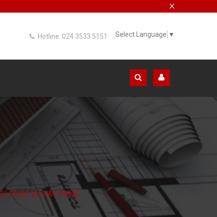
×
Select Language
▼
Hotline: 024 3533 5151
ỆU PHỤC VỤ XÂY DỰNG