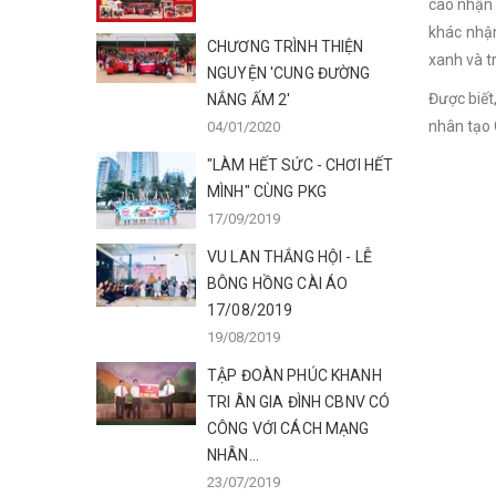
cao nhận 
khác nhận
CHƯƠNG TRÌNH THIỆN
xanh và t
NGUYỆN 'CUNG ĐƯỜNG
Được biết
NẮNG ẤM 2'
nhân tạo 
04/01/2020
"LÀM HẾT SỨC - CHƠI HẾT
MÌNH" CÙNG PKG
17/09/2019
VU LAN THẮNG HỘI - LỄ
BÔNG HỒNG CÀI ÁO
17/08/2019
19/08/2019
TẬP ĐOÀN PHÚC KHANH
TRI ÂN GIA ĐÌNH CBNV CÓ
CÔNG VỚI CÁCH MẠNG
NHÂN...
23/07/2019