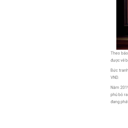
Theo báo 
được vẽ b
Bức tranh
VND.
Năm 2019 
phú bỏ ra
đang phát