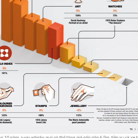
g 10 năm, rượu whisky quý có thể tăng giá gấp gần 6 lần, tiền xu và xe h