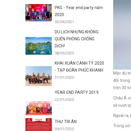
PKG - Year end party năm
2020
03/04/2021
DU LỊCH NHƯNG KHÔNG
QUÊN PHÒNG CHỐNG
DỊCH!
08/05/2020
KHAI XUÂN CANH TÝ 2020
- TẬP ĐOÀN PHÚC KHANH
Mặc dù tr
31/01/2020
đổi trong
trên 30 t
YEAR END PARTY 2019
Châu Á có
22/01/2020
sẽ vượt q
Ngoài ra, 
THƯ TRI ÂN
Trong số 
04/01/2020