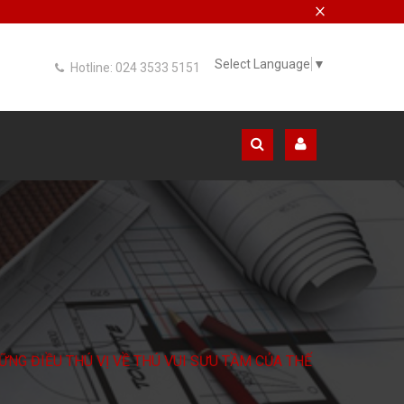
×
Select Language
▼
Hotline: 024 3533 5151
ỮNG ĐIỀU THÚ VỊ VỀ THÚ VUI SƯU TẦM CỦA THẾ