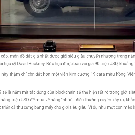
cáo, món đồ đắt giá nhất được giới siêu giàu chuyển nhượng trong nă
ởi họa sỹ David Hockney. Bức họa được bán với giá 90 triệu USD, khoảng 
 này thậm chí còn đắt hơn một viên kim cương 19 cara màu hồng. Viên 
sẽ là năm mà tác động của blockchain sẽ thể hiện rất rõ trong giới siêu
 hàng triệu USD để mua về hàng "nhái" - điều thường xuyên xảy ra; khẳn
 triển cả thú cưng bằng máy cho giới siêu giàu. Ví dụ như một con mèo kỹ