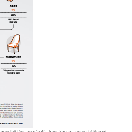
ơi có thể tăng giá gấp đôi, trong khi kim cương chỉ tăng có