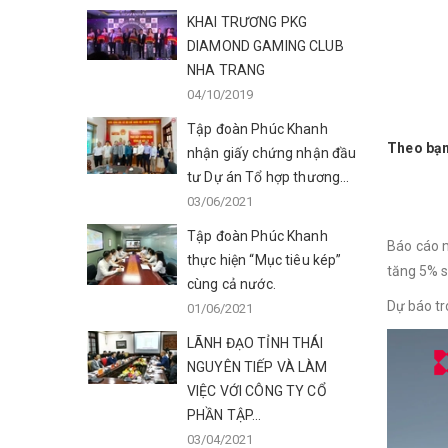
KHAI TRƯƠNG PKG
DIAMOND GAMING CLUB
NHA TRANG
04/10/2019
Tập đoàn Phúc Khanh
Theo bạn
nhận giấy chứng nhận đầu
tư Dự án Tổ hợp thương...
03/06/2021
Tập đoàn Phúc Khanh
Báo cáo m
thực hiện “Mục tiêu kép”
tăng 5% s
cùng cả nước.
Dự báo tr
01/06/2021
LÃNH ĐẠO TỈNH THÁI
NGUYÊN TIẾP VÀ LÀM
VIỆC VỚI CÔNG TY CỔ
PHẦN TẬP...
03/04/2021