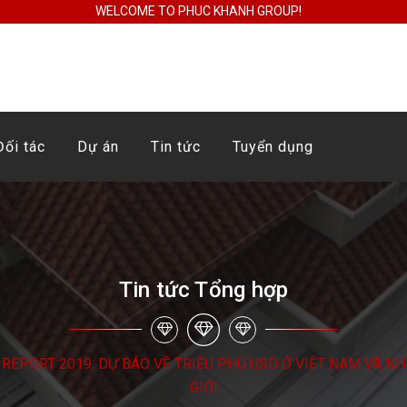
WELCOME TO PHUC KHANH GROUP!
Đối tác
Dự án
Tin tức
Tuyển dụng
Tin tức Tổng hợp
REPORT 2019: DỰ BÁO VỀ TRIỆU PHÚ USD Ở VIỆT NAM VÀ NH
GIỚI