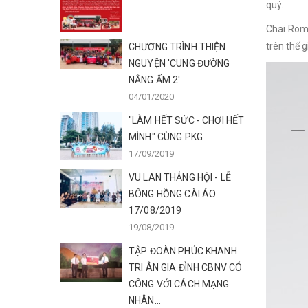
quý.
Chai Roma
trên thế gi
CHƯƠNG TRÌNH THIỆN
NGUYỆN 'CUNG ĐƯỜNG
NẮNG ẤM 2'
04/01/2020
"LÀM HẾT SỨC - CHƠI HẾT
MÌNH" CÙNG PKG
17/09/2019
VU LAN THẮNG HỘI - LỄ
BÔNG HỒNG CÀI ÁO
17/08/2019
19/08/2019
TẬP ĐOÀN PHÚC KHANH
TRI ÂN GIA ĐÌNH CBNV CÓ
CÔNG VỚI CÁCH MẠNG
NHÂN...