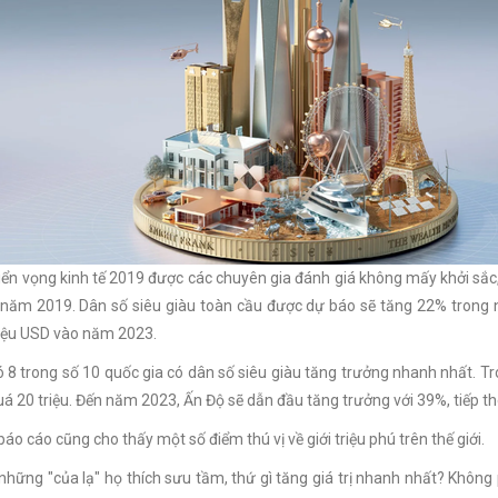
iển vọng kinh tế 2019 được các chuyên gia đánh giá không mấy khởi sắc,
 năm 2019. Dân số siêu giàu toàn cầu được dự báo sẽ tăng 22% trong n
riệu USD vào năm 2023.
 8 trong số 10 quốc gia có dân số siêu giàu tăng trưởng nhanh nhất. T
uá 20 triệu. Đến năm 2023, Ấn Độ sẽ dẫn đầu tăng trưởng với 39%, tiếp t
báo cáo cũng cho thấy một số điểm thú vị về giới triệu phú trên thế giới.
những "của lạ" họ thích sưu tầm, thứ gì tăng giá trị nhanh nhất? Không 