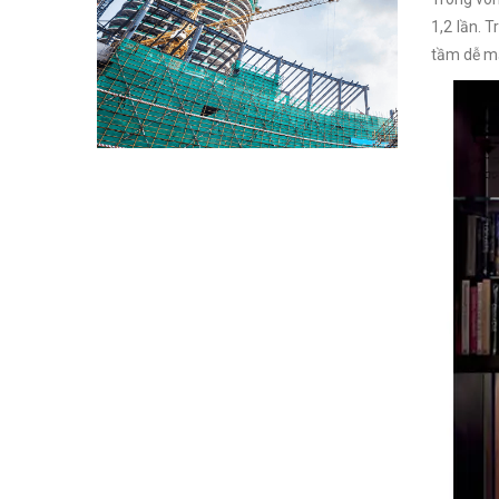
1,2 lần. 
tầm dễ mấ