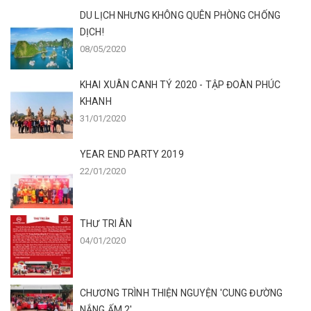
DU LỊCH NHƯNG KHÔNG QUÊN PHÒNG CHỐNG
DỊCH!
08/05/2020
KHAI XUÂN CANH TÝ 2020 - TẬP ĐOÀN PHÚC
KHANH
31/01/2020
YEAR END PARTY 2019
22/01/2020
THƯ TRI ÂN
04/01/2020
CHƯƠNG TRÌNH THIỆN NGUYỆN 'CUNG ĐƯỜNG
NẮNG ẤM 2'