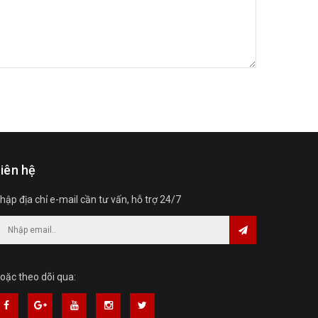
iên hệ
hập địa chỉ e-mail cần tư vấn, hỗ trợ 24/7
oặc theo dõi qua: