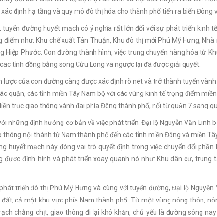
c xác định hạ tầng và quy mô đô thị hóa cho thành phố tiến ra biển Đông v
, tuyến đường huyết mạch có ý nghĩa rất lớn đối với sự phát triển kinh 
ng điểm như: Khu chế xuất Tân Thuận, Khu đô thị mới Phú Mỹ Hưng, Nhà
ng Hiệp Phước. Con đường thành hình, việc trung chuyển hàng hóa từ K
 các tỉnh đồng bằng sông Cửu Long và ngược lại đã được giải quyết.
 lược của con đường càng được xác định rõ nét và trở thành tuyến vành 
ác quận, các tỉnh miền Tây Nam bộ với các vùng kinh tế trọng điểm mi
 liền trục giao thông vành đai phía Đông thành phố, nối từ quận 7 sang qu
với những định hướng cơ bản về việc phát triển, Đại lộ Nguyễn Văn Linh 
o thông nội thành từ Nam thành phố đến các tỉnh miền Đông và miền Tây
g huyết mạch này đóng vai trò quyết định trong việc chuyển đổi phần 
 được định hình và phát triển xoay quanh nó như: Khu dân cư, trung 
phát triển đô thị Phú Mỹ Hưng và cùng với tuyến đường, Đại lộ Nguyễn V
đất, cả một khu vực phía Nam thành phố. Từ một vùng nông thôn, nông
 rạch chằng chịt, giao thông đi lại khó khăn, chủ yếu là đường sông nay