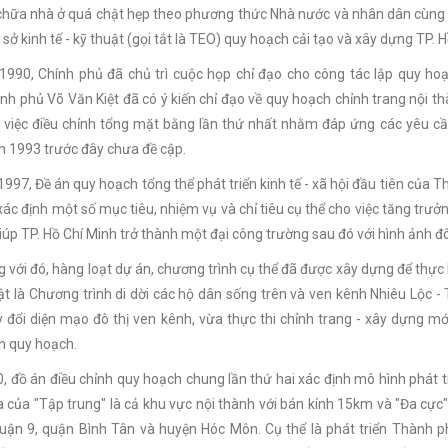
chữa nhà ở quá chật hẹp theo phương thức Nhà nước và nhân dân cùng là
sở kinh tế - kỹ thuật (gọi tắt là TEO) quy hoạch cải tạo và xây dựng TP. 
1990, Chính phủ đã chủ trì cuộc họp chỉ đạo cho công tác lập quy h
nh phủ Võ Văn Kiệt đã có ý kiến chỉ đạo về quy hoạch chỉnh trang nội th
o việc điều chỉnh tổng mặt bằng lần thứ nhất nhằm đáp ứng các yêu 
 1993 trước đây chưa đề cập.
997, Đề án quy hoạch tổng thể phát triển kinh tế - xã hội đầu tiên của 
xác định một số mục tiêu, nhiệm vụ và chỉ tiêu cụ thể cho việc tăng trư
iúp TP. Hồ Chí Minh trở thành một đại công trường sau đó với hình ảnh đô
 với đó, hàng loạt dự án, chương trình cụ thể đã được xây dựng để th
ật là Chương trình di dời các hộ dân sống trên và ven kênh Nhiêu Lộc -
 đổi diện mạo đô thị ven kênh, vừa thực thi chỉnh trang - xây dựng mớ
n quy hoạch.
 đồ án điều chỉnh quy hoạch chung lần thứ hai xác định mô hình phát t
a của "Tập trung" là cả khu vực nội thành với bán kính 15km và "Đa cực"
uận 9, quận Bình Tân và huyện Hóc Môn. Cụ thể là phát triển Thành 