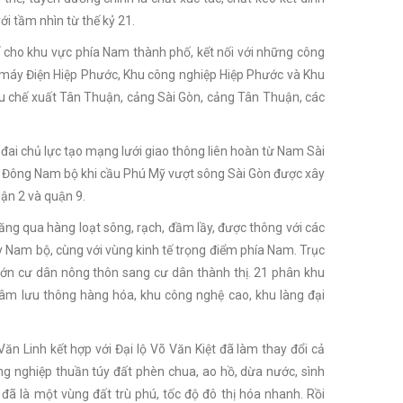
ới tầm nhìn từ thế kỷ 21.
tế cho khu vực phía Nam thành phố, kết nối với những công
 máy Điện Hiệp Phước, Khu công nghiệp Hiệp Phước và Khu
hu chế xuất Tân Thuận, cảng Sài Gòn, cảng Tân Thuận, các
đai chủ lực tạo mạng lưới giao thông liên hoàn từ Nam Sài
ền Đông Nam bộ khi cầu Phú Mỹ vượt sông Sài Gòn được xây
ận 2 và quận 9.
băng qua hàng loạt sông, rạch, đầm lầy, được thông với các
 Nam bộ, cùng với vùng kinh tế trọng điểm phía Nam. Trục
lớn cư dân nông thôn sang cư dân thành thị. 21 phân khu
tâm lưu thông hàng hóa, khu công nghệ cao, khu làng đại
ăn Linh kết hợp với Đại lộ Võ Văn Kiệt đã làm thay đổi cả
 nghiệp thuần túy đất phèn chua, ao hồ, dừa nước, sình
 đã là một vùng đất trù phú, tốc độ đô thị hóa nhanh. Rồi