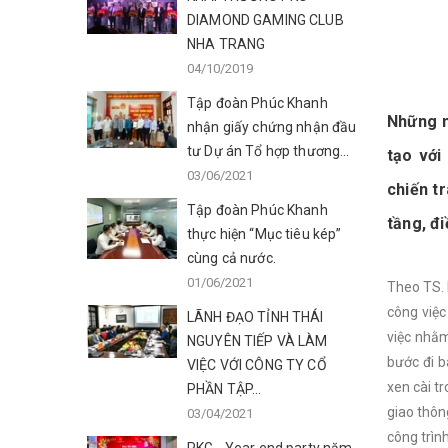
DIAMOND GAMING CLUB
NHA TRANG
04/10/2019
Tập đoàn Phúc Khanh
Những n
nhận giấy chứng nhận đầu
tư Dự án Tổ hợp thương...
tạo với
03/06/2021
chiến t
Tập đoàn Phúc Khanh
tầng, đ
thực hiện “Mục tiêu kép”
cùng cả nước.
01/06/2021
Theo TS. 
công việc
LÃNH ĐẠO TỈNH THÁI
việc nhằm
NGUYÊN TIẾP VÀ LÀM
bước đi b
VIỆC VỚI CÔNG TY CỔ
xen cài t
PHẦN TẬP...
giao thôn
03/04/2021
công trìn