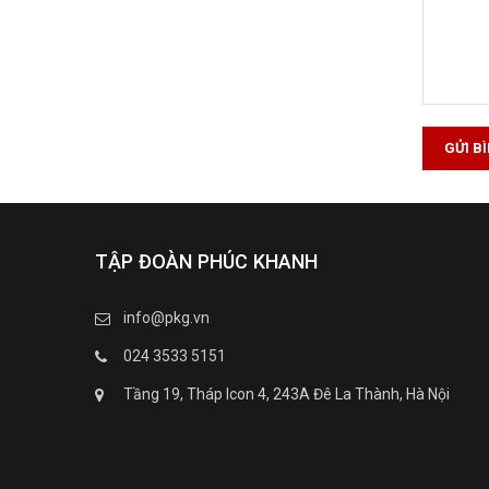
GỬI B
TẬP ĐOÀN PHÚC KHANH
info@pkg.vn
024 3533 5151
Tầng 19, Tháp Icon 4, 243A Đê La Thành, Hà Nội