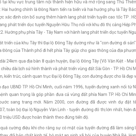
ố tại khu vực trung tâm nội thành hiện hữu và mở rộng sang Thủ Thi
: Hai hướng chính là Đông Nam tiến ra biển và hai hướng phụ là Tây B
ợc xác định còn bổ sung thêm hành lang phát triển tuyến cao tốc TP . 
lang phát triển dọc tuyến Nguyễn Hữu Thọ nối với khu đô thị cảng Hiệp P
2. Hướng phụ phía Tây - Tây Nam với hành lang phát triển dọc tuyến Ngu
át triển của khu Tây thì Đại lộ Đông Tây dường như là "con đường di sản"
ía Đông của Thành phố đi hết phía Tây giúp cho giao thông của địa phươ
 dài 24km qua địa bàn 8 quận huyện, Đại lộ Đông Tây (Võ Văn Kiệt - Mai
chiều dài lịch sử hình thành và phát triển vùng đất Sài Gòn - TP. Hồ Chí M
, kiến trúc, cảnh quan trục Đại lộ Đông Tây, con đường được cho là đẹp và
h đạo UBND TP. Hồ Chí Minh, cuối năm 1996, tuyến đường xanh nối t
ệnh quan trọng là góp phần đưa cả vùng đất phía Nam TP. Hồ Chí Min
ước sang trang mới. Năm 2000, con đường đã được vinh dự đặt tê
7, toàn bộ Đại lộ Nguyễn Văn Linh - tuyến đường đô thị lớn nhất, hiện đạ
0 triệu USD được hoàn thành theo đúng tiến độ.
quá cường điệu khi cho rằng sự có mặt của tuyến đường đã làm sáng lê
h thay đổi bản chất kinh tế, bộ mặt an sinh xã hội của huyện Nhà Bè. Hơn