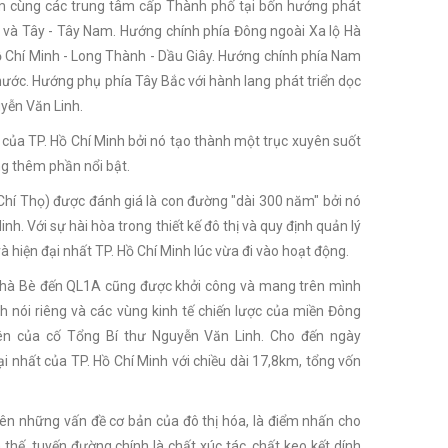
êm cùng các trung tâm cấp Thành phố tại bốn hướng phát
ắc và Tây - Tây Nam. Hướng chính phía Đông ngoài Xa lộ Hà
Hồ Chí Minh - Long Thành - Dầu Giây. Hướng chính phía Nam
hước. Hướng phụ phía Tây Bắc với hành lang phát triển dọc
yễn Văn Linh.
 của TP. Hồ Chí Minh bởi nó tạo thành một trục xuyên suốt
ng thêm phần nổi bật.
 Chí Thọ) được đánh giá là con đường "dài 300 năm" bởi nó
inh. Với sự hài hòa trong thiết kế đô thị và quy định quản lý
 hiện đại nhất TP. Hồ Chí Minh lúc vừa đi vào hoạt động.
ừ Nhà Bè đến QL1A cũng được khởi công và mang trên mình
h nói riêng và các vùng kinh tế chiến lược của miền Đông
n của cố Tổng Bí thư Nguyễn Văn Linh. Cho đến ngày
i nhất của TP. Hồ Chí Minh với chiều dài 17,8km, tổng vốn
n những vấn đề cơ bản của đô thị hóa, là điểm nhấn cho
 thế, tuyến đường chính là chất xúc tác, chất keo kết dính