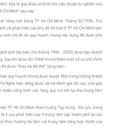
m. Đây là giai đoạn sơ khởi cho việc chuẩn bị nghiên cứu
Hồ Chí Minh" sau này.
oạch tổng mặt bằng TP. Hồ Chí Minh. Tháng 02/1996, Thủ
ành và phát triển các khu đô thị mới ở TP. Hồ Chí Minh làm
cầu mới mà đồ án quy hoạch chung xây dựng đã được phê
Thành phố (dự báo cho thời kỳ 1996 - 2000) được lập và phê
ởng. Sau khi được Bộ Chính trị mở thêm một số cơ chế chính
 thị được "thay da đổi thịt" từng năm.
ực hiện quy hoạch chung được duyệt. Một trong những thành
 Thị Nghè hiện đang được xã hội đánh giá rất cao, vừa góp
i nhiều công trình cao tầng quy mô lớn tại khu trung tâm
riển TP. Hồ Chí Minh theo hướng Tập trung - Đa cực, trong
 là 4 cực phát triển của 4 trung tâm cấp thành phố tại các
phố theo hướng đa tầm với trung tâm tổng hợp chính của