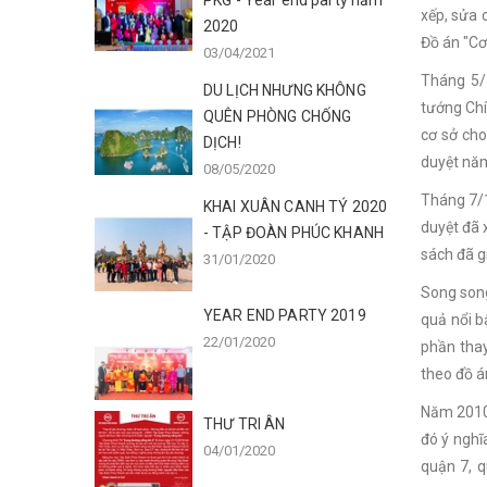
PKG - Year end party năm
xếp, sửa 
2020
Đồ án "Cơ 
03/04/2021
Tháng 5/
DU LỊCH NHƯNG KHÔNG
tướng Chí
QUÊN PHÒNG CHỐNG
cơ sở ch
DỊCH!
duyệt năm
08/05/2020
Tháng 7/1
KHAI XUÂN CANH TÝ 2020
duyệt đã 
- TẬP ĐOÀN PHÚC KHANH
sách đã g
31/01/2020
Song song
YEAR END PARTY 2019
quả nổi b
22/01/2020
phần thay
theo đồ á
Năm 2010,
THƯ TRI ÂN
đó ý nghĩ
04/01/2020
quận 7, q