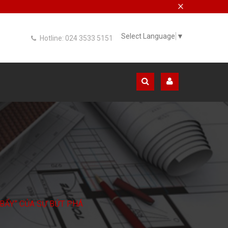
×
Select Language
▼
Hotline: 024 3533 5151
 BẨY” CỦA SỰ BỨT PHÁ