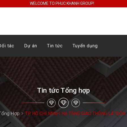
WELCOME TO PHUC KHANH GROUP!
Đối tác
Dự án
Tin tức
Tuyển dụng
Tin tức Tổng hợp
 Tổng Hợp
TP. HỒ CHÍ MINH: HẠ TẦNG GIAO THÔNG LÀ “ĐÒN