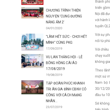
thành ph
triển gồm
CHƯƠNG TRÌNH THIỆN
Nội đã đư
NGUYỆN 'CUNG ĐƯỜNG
với hành 
NẮNG ẤM 2'
tuyến QL2
04/01/2020
Với sự ph
"LÀM HẾT SỨC - CHƠI HẾT
nối từ ph
MÌNH" CÙNG PKG
17/09/2019
Với chiều
chạy suốt 
VU LAN THẮNG HỘI - LỄ
không gian
BÔNG HỒNG CÀI ÁO
17/08/2019
Theo lãn
19/08/2019
một sứ m
Nam bộ b
TẬP ĐOÀN PHÚC KHANH
30/12/200
TRI ÂN GIA ĐÌNH CBNV CÓ
đầu tư 10
CÔNG VỚI CÁCH MẠNG
NHÂN...
Sẽ không 
23/07/2019
tiến trìn