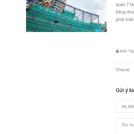
quận 7 tá
bằng chứn
phát triển
Biên Tậ
Chia sẻ:
Gửi ý k