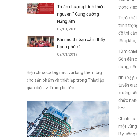
Tri ân chương trình thiện
trong việ
nguyện " Cung đường
Trước hết
Nắng ấm"
trình trọ
07/01/2019
đô thị cả
Khi nào thì bạn cảm thấy
tổng kho,
hạnh phúc ?
Tầm chiến
09/01/2019
Gòn đến c
dựng, nối
Hiện chưa có tag nào, vui lòng thêm tag
Như vậy, 
cho sản phẩm và thiết lập trong Thiết lập
tuyến gia
giao diện -> Trang tin tức
xương sốn
chức năng
học...
Chính sự 
một vùng 
lầy, sông