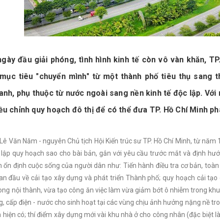
gày đầu giải phóng, tình hình kinh tế còn vô vàn khăn, TP
 mục tiêu "chuyển mình" từ một thành phố tiêu thụ sang t
ranh, phụ thuộc từ nước ngoài sang nền kinh tế độc lập. Với
iều chỉnh quy hoạch đô thị để có thể đưa TP. Hồ Chí Minh ph
Lê Văn Năm - nguyên Chủ tịch Hội Kiến trúc sư TP. Hồ Chí Minh, từ nă
 lập quy hoạch sao cho bài bản, gắn với yêu cầu trước mắt và định hướ
 ổn định cuộc sống của người dân như: Tiến hành điều tra cơ bản, toàn 
an đầu về cải tạo xây dựng và phát triển Thành phố; quy hoạch cải tạo 
rong nội thành, vừa tạo công ăn việc làm vừa giảm bớt ô nhiễm trong khu
g, cấp điện - nước cho sinh hoạt tại các vùng chịu ảnh hưởng nặng nề tr
h hiện có; thí điểm xây dựng mới vài khu nhà ở cho công nhân (đặc biệt 