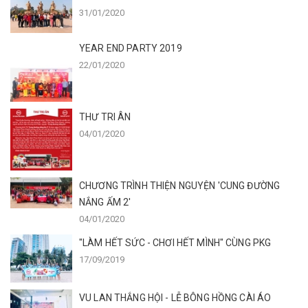
31/01/2020
YEAR END PARTY 2019
22/01/2020
THƯ TRI ÂN
04/01/2020
CHƯƠNG TRÌNH THIỆN NGUYỆN 'CUNG ĐƯỜNG
NẮNG ẤM 2'
04/01/2020
"LÀM HẾT SỨC - CHƠI HẾT MÌNH" CÙNG PKG
17/09/2019
VU LAN THẮNG HỘI - LỄ BÔNG HỒNG CÀI ÁO