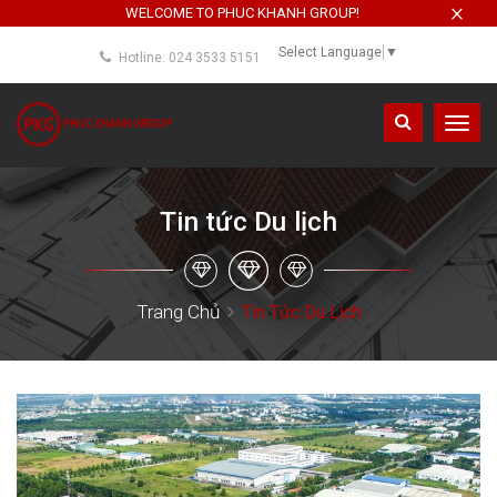
×
WELCOME TO PHUC KHANH GROUP!
Select Language
▼
Hotline: 024 3533 5151
Toggl
navig
Tin tức Du lịch
Trang Chủ
Tin Tức Du Lịch