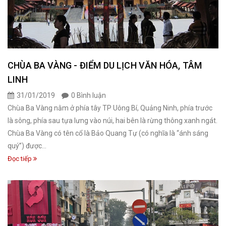
CHÙA BA VÀNG - ĐIỂM DU LỊCH VĂN HÓA, TÂM
LINH
31/01/2019
0 Bình luận
Chùa Ba Vàng nằm ở phía tây TP Uông Bí, Quảng Ninh, phía trước
là sông, phía sau tựa lưng vào núi, hai bên là rừng thông xanh ngát.
Chùa Ba Vàng có tên cổ là Bảo Quang Tự (có nghĩa là “ánh sáng
quý”) được...
Đọc tiếp