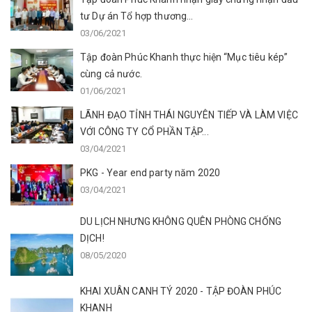
tư Dự án Tổ hợp thương...
03/06/2021
Tập đoàn Phúc Khanh thực hiện “Mục tiêu kép”
cùng cả nước.
01/06/2021
LÃNH ĐẠO TỈNH THÁI NGUYÊN TIẾP VÀ LÀM VIỆC
VỚI CÔNG TY CỔ PHẦN TẬP...
03/04/2021
PKG - Year end party năm 2020
03/04/2021
DU LỊCH NHƯNG KHÔNG QUÊN PHÒNG CHỐNG
DỊCH!
08/05/2020
KHAI XUÂN CANH TÝ 2020 - TẬP ĐOÀN PHÚC
KHANH